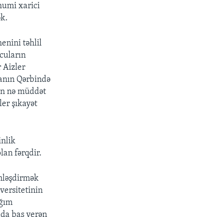
mumi xarici
ək.
nini təhlil
xcuların
 Aizler
anın Qərbində
ən nə müddət
er şıkayət
inlik
lan fərqdir.
ənləşdirmək
versitetinin
ığım
ada baş verən