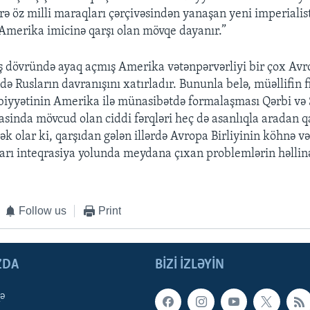
rə öz milli maraqları çərçivəsindən yanaşan yeni imperialis
Amerika imicinə qarşı olan mövqe dayanır.”
ş dövründə ayaq açmış Amerika vətənpərvərliyi bir çox Avro
ə Rusların davranışını xatırladır. Bununla belə, müəllifin f
iyyətinin Amerika ilə münasibətdə formalaşması Qərbi və 
rasinda mövcud olan ciddi fərqləri heç də asanlıqla aradan 
k olar ki, qarşıdan gələn illərdə Avropa Birliyinin köhnə və
ları inteqrasiya yolunda meydana çıxan problemlərin həllin
Follow us
Print
ZDA
BIZI IZLƏYIN
qə