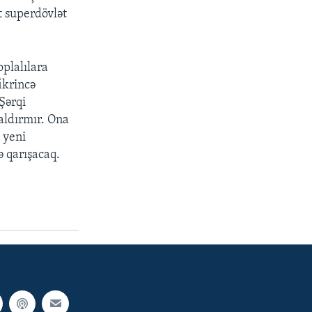
t superdövlət
plalılara
ikrincə
Şərqi
qaldırmır. Ona
 yeni
ə qarışacaq.