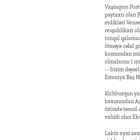
Vaşinqton Post
paytaxtı olan 
etdikləri Vens
resşublikazı ol
tonqal qalamaq
ötməyə cəhd gös
kosmosdan müşa
olmalarını 1 m
-- bizim dəyərl
Estoniya Baş N
Richburqun yaz
baxımından Am
özündə təmsil 
vahidi olan Ek
Lakin eyni zam