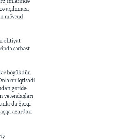
 rejimlərində
irə açılnması
rın mövcud
n ehtiyat
ərində sərbəst
klər böyükdür.
nların iqtisadi
ndan geridə
n vətəndaşları
unla da Şərqi
 başqa azardan
ış