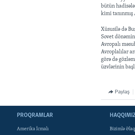
bütün hadisələ
kimi tanınmış 
Xüsusilə də Bu
Sovet dönəmind
Avropalı məsub
Avroplalılar a
görə də gözləmə
üzvlərinin baş
Paylaş
PROQRAMLAR
HAQQIMI
Amerika İcmalı
Bizimlə Əla
LEARNING ENGLISH