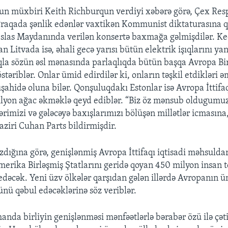
un müxbiri Keith Richburqun verdiyi xəbərə görə, Çex Res
Praqada şənlik edənlər vaxtikən Kommunist diktaturasına 
eslas Maydanında verilən konsertə baxmağa gəlmişdilər. K
an Litvada isə, əhali gecə yarısı bütün elektrik işıqlarını y
la sözün əsl mənasında parlaqlıqda bütün başqa Avropa Birl
təriblər. Onlar ümid edirdilər ki, onların təşkil etdikləri ə
hidə oluna bilər. Qonşuluqdakı Estonlar isə Avropa İttifa
ilyon ağac əkməklə qeyd ediblər. “Biz öz mənsub oldugumuz
ərimizi və gələcəyə baxışlarımızı bölüşən millətlər icmasına
aziri Cuhan Parts bildirmişdir.
dığına görə, genişlənmiş Avropa İttifaqı iqtisadi məhsuldar
erika Birləşmiş Ştatlarını geridə qoyan 450 milyon insan
edəcək. Yeni üzv ölkələr qarşıdan gələn illərdə Avropanın 
ünü qəbul edəcəklərinə söz veriblər.
anda birliyin genişlənməsi mənfəətlərlə bərabər özü ilə çəti