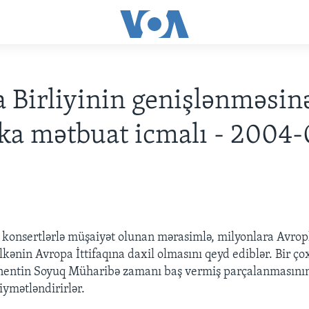
 Birliyinin genişlənməsin
a mətbuat icmalı - 2004-
ə konsertlərlə müşaiyət olunan mərasimlə, milyonlara Avrop
lkənin Avropa İttifaqına daxil olmasını qeyd ediblər. Bir ço
inentin Soyuq Müharibə zamanı baş vermiş parçalanmasının
iymətləndirirlər.