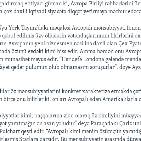
 qaldırmaq ehtiyacı güman ki, Avropa Birliyi rəhbərlərini ü
a çox daxili iqtisadi siyasətə diqqət yetirməyə məcbur edəc
Nyu York Taymz’dakı məqaləsi Avropalı mənsubiyyəti fenome
 qəbul edilmiş üzv ölkələrin vətəndaşlarınınm fikirlərini o
ırır. Avropanın yeni biznesmen nəsilinə daxil olan Çex Pyotr
da özünü evdəki kimi hiss edir. Amma hərdən onu Avrop
lən münasibət məyus edir. “Hər dəfə Londona gələndə mənd
fayət qədər pulumun olub olmamasını soruşurlar”, deyə Ayzl
lılar öz mənsubiyyətlərini konkret xarakterizə etməkdə çət
in bircə onu bilirlər ki, onları Avropalı edən Amerikalılarla o
yyətlər kimi, başqalarına zidd olaraq öz kimliyini müəyy
ət yaratmağın ən asan yoludur” deyə Paraqadakı Çarlz uni
Pulchart qeyd edir. “Avropalı kimi mənim özümçün yaratd
rləşmiş Ştatlara qarşıdır. Bu mənsubiyyətin əsasında düny