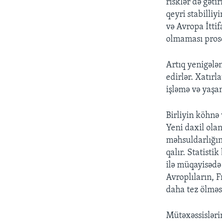
risklər də gəti
qeyri stabilli
və Avropa İtti
olmaması proses
Artıq yenigələn
edirlər. Xatırl
işləmə və yaşa
Birliyin köhnə 
Yeni daxil olan
məhsuldarlığın
qalır. Statist
ilə müqayisədə
Avroplıların, F
daha tez ölməsi
Mütəxəssisləri