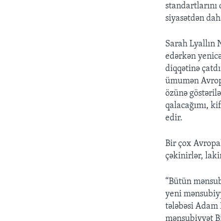
standartlarını
siyasətdən dah
Sarah Lyallın 
edərkən yenicə
diqqətinə çatd
ümumən Avropa
özünə göstəri
qalacağımı, ki
edir.
Bir çox Avropa
çəkinirlər, lak
“Bütün mənsubi
yeni mənsubiyy
tələbəsi Adam 
mənsubiyyət Bi