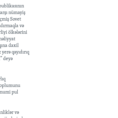
publikasının
qarşı nümayiş
eçmiş Sovet
andırmaqla və
iyi ölkələrini
məliyyat
qına daxil
 yerə qayıdırıq
,” deyə
lıq
 toplumunu
ümumi pul
nliklər və