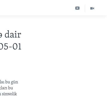
ə dair
05-01
laı bu gün
xları bu
 simvolik