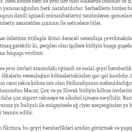
rir. Həm köhnə həm də yeni üzv olan ölkələrdə insanlar öz iş
yin yaranacağından bərk narahatdırlar. Sərhədlərin birdən b
faqının daxili iqtisadi münasibətlərini tənzimləyən qanunla
lərin nəzarətdən çıxması ilə nəticələnə bilər.
ər özlərinin ittifaqda ikinci dərəcəli vətəndaşa çevrilməkdə
atmaq gərəkdir ki, şərqdən olan işçilərə birliyin başqa guşəl
ma hüququ verilmir.
və yeni üzvləri arasındakı iqtisadi və sosial qeyri bərabərli
 ölkələrin vətəndaşları köhnələrinkindən qat-qat kasıbdır. O
ın cəmi təkcə köhnə üzv olan Hollandiyanın məhsuldarlığı
ik baxımdan Macar, Çex və ya Slovak birliyin köhnə üzvlərini
 daha çox siqaret cəkməyə və alkohol içməyə meyllidir. Bun
ransız ya İtaliyalı ilə müqayisədə ağ ciyər xərçəngindən ya
 təxmin edilir.
n fikrincə, bu qeyri bərabərlikləri aradan götürmək və yaşay