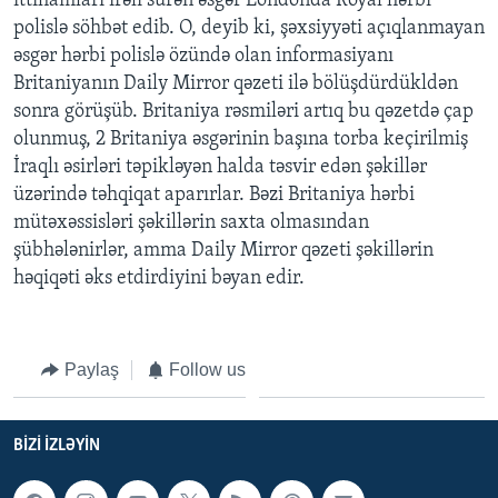
ittihamları irəli sürən əsgər Londonda Royal hərbi
polislə söhbət edib. O, deyib ki, şəxsiyyəti açıqlanmayan
əsgər hərbi polislə özündə olan informasiyanı
BIZI IZLƏYIN
Britaniyanın Daily Mirror qəzeti ilə bölüşdürdükldən
sonra görüşüb. Britaniya rəsmiləri artıq bu qəzetdə çap
olunmuş, 2 Britaniya əsgərinin başına torba keçirilmiş
Dillər
İraqlı əsirləri təpikləyən halda təsvir edən şəkillər
üzərində təhqiqat aparırlar. Bəzi Britaniya hərbi
mütəxəssisləri şəkillərin saxta olmasından
şübhələnirlər, amma Daily Mirror qəzeti şəkillərin
həqiqəti əks etdirdiyini bəyan edir.
Paylaş
Follow us
BIZI IZLƏYIN