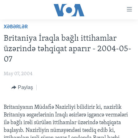
Accessibility
links
Skip
XƏBƏRLƏR
to
ANA SƏHİFƏ
Britaniya İraqla bağlı ittihamlar
main
PROQRAMLAR
content
üzərində təhqiqat aparır - 2004-05-
AZƏRBAYCAN
Skip
AMERIKA İCMALI
07
to
DÜNYA
DÜNYAYA BAXIŞ
main
May 07, 2004
ABŞ
FAKTLAR NƏ DEYIR?
UKRAYNA BÖHRANI
Navigation
Skip
Paylaş
İRAN AZƏRBAYCANI
İSRAIL-HƏMAS MÜNAQIŞƏSI
ABŞ SEÇKILƏRI 2024
to
VIDEOLAR
Search
Britaniyanın Müdafiə Nazirliyi bilidirir ki, nazirlik
MEDIA AZADLIĞI
Britaniya əsgərlərinin İraqlı əsirlərə işgəncə vermələri
BAŞ MƏQALƏ
ilə bağlı irəli sürülən ittihamlar üzərində təhqiqata
başlayıb. Nazirliyin nümayəndəsi təsdiq edib ki,
LEARNING ENGLISH