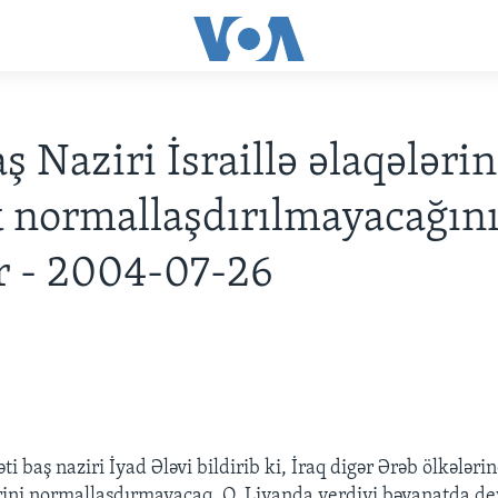
ş Naziri İsraillə əlaqələrin
k normallaşdırılmayacağın
ir - 2004-07-26
i baş naziri İyad Ələvi bildirib ki, İraq digər Ərəb ölkələri
lərini normallaşdırmayacaq. O, Livanda verdiyi bəyanatda dey