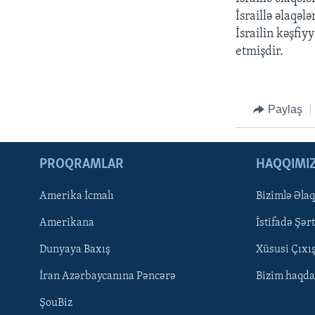
İsraillə əlaqəl
İsrailin kəşfiy
etmişdir.
Paylaş
PROQRAMLAR
HAQQIMI
Amerika İcmalı
Bizimlə Əla
Amerikana
İstifadə Şərt
Dunyaya Baxış
Xüsusi Çıxı
LEARNING ENGLISH
İran Azərbaycanına Pəncərə
Bizim haqda
ŞouBiz
BIZI IZLƏYIN