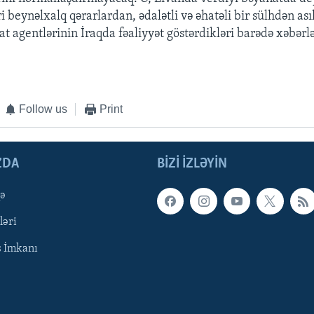
əri beynəlxalq qərarlardan, ədalətli və əhatəli bir sülhdən asıl
yat agentlərinin İraqda fəaliyyət göstərdikləri barədə xəbərl
Follow us
Print
ZDA
BIZI IZLƏYIN
qə
ləri
ş İmkanı