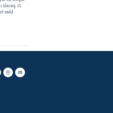
ı olacaq. O,
əri rədd