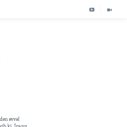
ı
ndən əvvəl
ib ki, İraqın