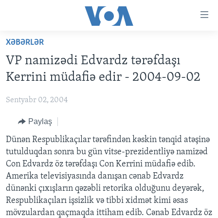
Accessibility
links
Skip
XƏBƏRLƏR
to
ANA SƏHİFƏ
VP namizədi Edvardz tərəfdaşı
main
PROQRAMLAR
content
Kerrini müdafiə edir - 2004-09-02
AZƏRBAYCAN
Skip
AMERIKA İCMALI
to
Sentyabr 02, 2004
DÜNYA
DÜNYAYA BAXIŞ
main
Paylaş
ABŞ
FAKTLAR NƏ DEYIR?
UKRAYNA BÖHRANI
Navigation
Skip
İRAN AZƏRBAYCANI
Dünən Respublikaçılar tərəfindən kəskin tənqid atəşinə
İSRAIL-HƏMAS MÜNAQIŞƏSI
ABŞ SEÇKILƏRI 2024
to
tutulduqdan sonra bu gün vitse-prezidentliyə namizəd
VIDEOLAR
Search
Con Edvardz öz tərəfdaşı Con Kerrini müdafiə edib.
MEDIA AZADLIĞI
Amerika televisiyasında danışan cənab Edvardz
dünənki çıxışların qəzəbli retorika olduğunu deyərək,
BAŞ MƏQALƏ
Respublikaçıları işsizlik və tibbi xidmət kimi əsas
mövzulardan qaçmaqda ittiham edib. Cənab Edvardz öz
LEARNING ENGLISH