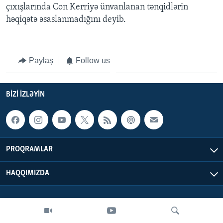
çıxışlarında Con Kerriyə ünvanlanan tənqidlərin
həqiqətə əsaslanmadığını deyib.
BIZI IZLƏYIN
Paylaş
Follow us
Dillər
BIZI IZLƏYIN
PROQRAMLAR
HAQQIMIZDA