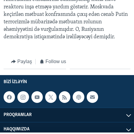
reaktoru inşa etməyə yardım göstərir. Moskvada
keçirilən mətbuat konfrasnında çıxış edən cənab Putin
BIZI IZLƏYIN
terrorizmlə mübarizədə mətbuatın rolunun
əhəmiyyətini də vurğulamışdır. O, Rusiyanın
demokratiya istiqamətində irəliləyəcəyi demişdir.
Dillər
Paylaş
Follow us
BIZI IZLƏYIN
PROQRAMLAR
HAQQIMIZDA