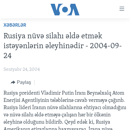
Accessibility
links
Skip
XƏBƏRLƏR
to
ANA SƏHİFƏ
Rusiya nüvə silahı əldə etmək
main
PROQRAMLAR
content
istəyənlərin əleyhinədir - 2004-09-
AZƏRBAYCAN
Skip
AMERIKA İCMALI
24
to
DÜNYA
DÜNYAYA BAXIŞ
main
Sentyabr 24, 2004
ABŞ
FAKTLAR NƏ DEYIR?
UKRAYNA BÖHRANI
Navigation
Skip
Paylaş
İRAN AZƏRBAYCANI
İSRAIL-HƏMAS MÜNAQIŞƏSI
ABŞ SEÇKILƏRI 2024
to
Rusiya preidenti Vladimir Putin İranı Beynəlxalq Atom
VIDEOLAR
Search
Enerjisi Agentliyinin tələblərinə cavab verməyə çağırıb.
MEDIA AZADLIĞI
Rusiya lideri İranın nüvə silahlarına ehtiyacı olmadığını
BAŞ MƏQALƏ
və nüvə silahı əldə etməyə çalışan hər bir ölkənin
əleyhinə olduğunu bildirib. Qeyd edək ki, Rusiya
Amerikanın etirazlarına baxmayaraq, İrana nüvə
LEARNING ENGLISH