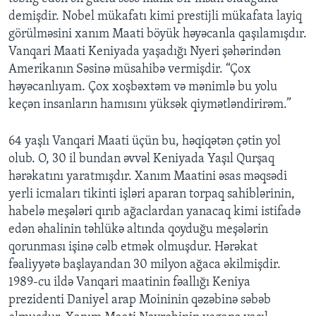
demişdir. Nobel mükafatı kimi prestijli mükafata layiq
görülməsini xanım Maati böyük həyəcanla qaşılamışdır.
BIZI IZLƏYIN
Vanqari Maati Keniyada yaşadığı Nyeri şəhərindən
Amerikanın Səsinə müsahibə vermişdir. “Çox
həyəcanlıyam. Çox xoşbəxtəm və mənimlə bu yolu
Dillər
keçən insanların hamısını yüksək qiymətləndirirəm.”
64 yaşlı Vanqari Maati üçün bu, həqiqətən çətin yol
olub. O, 30 il bundan əvvəl Keniyada Yaşıl Qurşaq
hərəkatını yaratmışdır. Xanım Maatini əsas məqsədi
yerli icmaları tikinti işləri aparan torpaq sahiblərinin,
habelə meşələri qırıb ağaclardan yanacaq kimi istifadə
edən əhalinin təhlükə altında qoyduğu meşələrin
qorunması işinə cəlb etmək olmuşdur. Hərəkat
fəaliyyətə başlayandan 30 milyon ağaca əkilmişdir.
1989-cu ildə Vanqari maatinin fəallığı Keniya
prezidenti Daniyel arap Moininin qəzəbinə səbəb