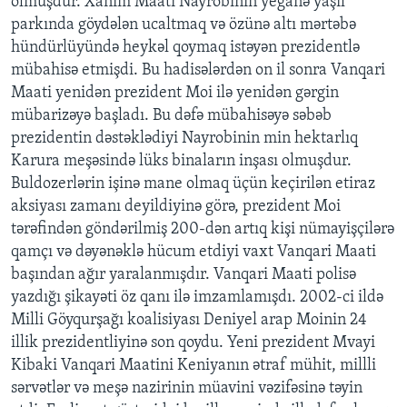
olmuşdur. Xanım Maati Nayrobinin yeganə yaşıl
parkında göydələn ucaltmaq və özünə altı mərtəbə
hündürlüyündə heykəl qoymaq istəyən prezidentlə
mübahisə etmişdi. Bu hadisələrdən on il sonra Vanqari
Maati yenidən prezident Moi ilə yenidən gərgin
mübarizəyə başladı. Bu dəfə mübahisəyə səbəb
prezidentin dəstəklədiyi Nayrobinin min hektarlıq
Karura meşəsində lüks binaların inşası olmuşdur.
Buldozerlərin işinə mane olmaq üçün keçirilən etiraz
aksiyası zamanı deyildiyinə görə, prezident Moi
tərəfindən göndərilmiş 200-dən artıq kişi nümayişçilərə
qamçı və dəyənəklə hücum etdiyi vaxt Vanqari Maati
başından ağır yaralanmışdır. Vanqari Maati polisə
yazdığı şikayəti öz qanı ilə imzamlamışdı. 2002-ci ildə
Milli Göyqurşağı koalisiyası Deniyel arap Moinin 24
illik prezidentliyinə son qoydu. Yeni prezident Mvayi
Kibaki Vanqari Maatini Keniyanın ətraf mühit, millli
sərvətlər və meşə nazirinin müavini vəzifəsinə təyin