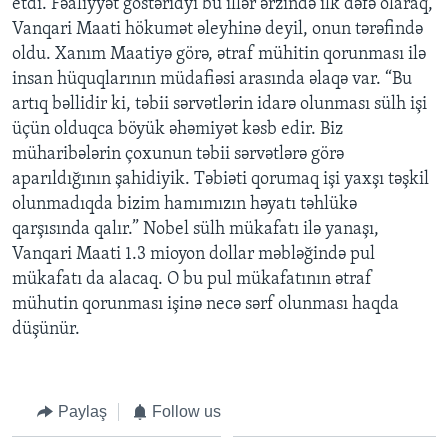
etdi. Fəaliyyət göstəridyi bu illər ərzində ilk dəfə olaraq,
Vanqari Maati hökumət əleyhinə deyil, onun tərəfində
oldu. Xanım Maatiyə görə, ətraf mühitin qorunması ilə
insan hüquqlarının müdafiəsi arasında əlaqə var. “Bu
artıq bəllidir ki, təbii sərvətlərin idarə olunması sülh işi
üçün olduqca böyük əhəmiyət kəsb edir. Biz
müharibələrin çoxunun təbii sərvətlərə görə
aparıldığının şahidiyik. Təbiəti qorumaq işi yaxşı təşkil
olunmadıqda bizim hamımızın həyatı təhlükə
qarşısında qalır.” Nobel sülh mükafatı ilə yanaşı,
Vanqari Maati 1.3 mioyon dollar məbləğində pul
mükafatı da alacaq. O bu pul mükafatının ətraf
mühutin qorunması işinə necə sərf olunması haqda
düşünür.
Paylaş
Follow us