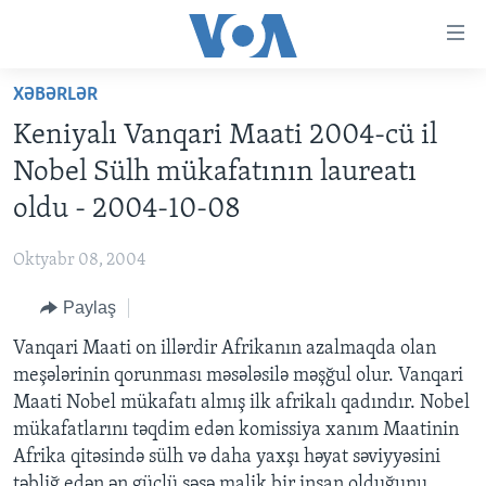
Accessibility
links
Skip
XƏBƏRLƏR
to
ANA SƏHİFƏ
Keniyalı Vanqari Maati 2004-cü il
main
PROQRAMLAR
content
Nobel Sülh mükafatının laureatı
AZƏRBAYCAN
Skip
AMERIKA İCMALI
oldu - 2004-10-08
to
DÜNYA
DÜNYAYA BAXIŞ
main
Oktyabr 08, 2004
ABŞ
FAKTLAR NƏ DEYIR?
UKRAYNA BÖHRANI
Navigation
Skip
Paylaş
İRAN AZƏRBAYCANI
İSRAIL-HƏMAS MÜNAQIŞƏSI
ABŞ SEÇKILƏRI 2024
to
Vanqari Maati on illərdir Afrikanın azalmaqda olan
VIDEOLAR
Search
meşələrinin qorunması məsələsilə məşğul olur. Vanqari
MEDIA AZADLIĞI
Maati Nobel mükafatı almış ilk afrikalı qadındır. Nobel
BAŞ MƏQALƏ
mükafatlarını təqdim edən komissiya xanım Maatinin
Afrika qitəsində sülh və daha yaxşı həyat səviyyəsini
təbliğ edən ən güclü səsə malik bir insan olduğunu
LEARNING ENGLISH