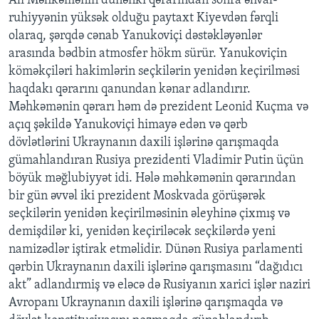
Ali Məhkəmənin dünənki qərarından sonra əhval-
ruhiyyənin yüksək olduğu paytaxt Kiyevdən fərqli
olaraq, şərqdə cənab Yanukoviçi dəstəkləyənlər
arasında bədbin atmosfer hökm sürür. Yanukoviçin
köməkçiləri hakimlərin seçkilərin yenidən keçirilməsi
haqdakı qərarını qanundan kənar adlandırır.
Məhkəmənin qərarı həm də prezident Leonid Kuçma və
açıq şəkildə Yanukoviçi himayə edən və qərb
dövlətlərini Ukraynanın daxili işlərinə qarışmaqda
gümahlandıran Rusiya prezidenti Vladimir Putin üçün
böyük məğlubiyyət idi. Hələ məhkəmənin qərarından
bir gün əvvəl iki prezident Moskvada görüşərək
seçkilərin yenidən keçirilməsinin əleyhinə çixmış və
demişdilər ki, yenidən keçiriləcək seçkilərdə yeni
namizədlər iştirak etməlidir. Dünən Rusiya parlamenti
qərbin Ukraynanın daxili işlərinə qarışmasını “dağıdıcı
akt” adlandırmiş və eləcə də Rusiyanın xarici işlər naziri
Avropanı Ukraynanın daxili işlərinə qarışmaqda və