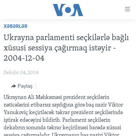
Accessibility
links
Skip
XƏBƏRLƏR
to
ANA SƏHİFƏ
Ukrayna parlamenti seçkilərlə bağlı
main
PROQRAMLAR
content
xüsusi sessiya çağırmaq istəyir -
AZƏRBAYCAN
Skip
AMERIKA İCMALI
2004-12-04
to
DÜNYA
DÜNYAYA BAXIŞ
main
Dekabr 04, 2004
ABŞ
FAKTLAR NƏ DEYIR?
UKRAYNA BÖHRANI
Navigation
Skip
Paylaş
İRAN AZƏRBAYCANI
İSRAIL-HƏMAS MÜNAQIŞƏSI
ABŞ SEÇKILƏRI 2024
to
Ukraynan Ali Məhkəməsi prezident seçkilərin
VIDEOLAR
Search
nəticələrini etibarsız saydığına görə baş nazir Viktor
MEDIA AZADLIĞI
Yanukoviç keçiriləcək təkrar prezident seçkilərində
BAŞ MƏQALƏ
iştirak edəcəyini bildirib. Parlament seçkilərin
dekabrın sonunda təkrar keçirilməsi barədə xüsusi
sessiya çağırmalıdır. Ukraynanın baş naziri Viktor
LEARNING ENGLISH