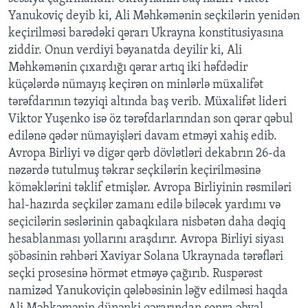
Yanukoviç deyib ki, Ali Məhkəmənin seçkilərin yenidən
keçirilməsi barədəki qərarı Ukrayna konstitusiyasına
BIZI IZLƏYIN
ziddir. Onun verdiyi bəyanatda deyilir ki, Ali
Məhkəmənin çıxardığı qərar artıq iki həfdədir
küçələrdə nümayış keçirən on minlərlə müxalifət
Dillər
tərəfdarının təzyiqi altında baş verib. Müxalifət lideri
Viktor Yuşenko isə öz tərəfdarlarından son qərar qəbul
edilənə qədər nümayişləri davam etməyi xahiş edib.
Avropa Birliyi və digər qərb dövlətləri dekabrın 26-da
nəzərdə tutulmuş təkrar seçkilərin keçirilməsinə
köməklərini təklif etmişlər. Avropa Birliyinin rəsmiləri
hal-hazırda seçkilər zamanı edilə biləcək yardımı və
seçicilərin səslərinin qabaqkılara nisbətən daha dəqiq
hesablanması yollarını araşdırır. Avropa Birliyi siyası
şöbəsinin rəhbəri Xaviyar Solana Ukraynada tərəfləri
seçki prosesinə hörmət etməyə çağırıb. Ruspərəst
namizəd Yanukoviçin qələbəsinin ləğv edilməsi haqda