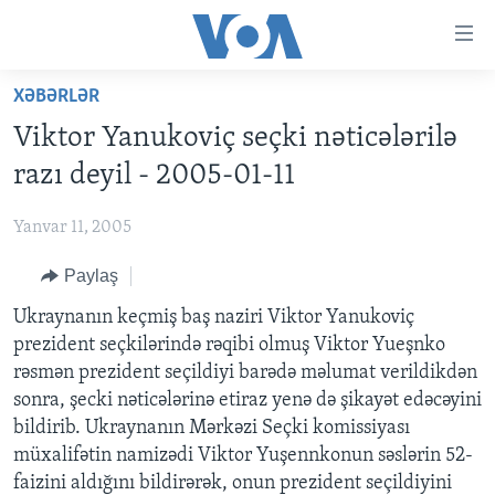
Accessibility
links
Skip
XƏBƏRLƏR
to
ANA SƏHİFƏ
Viktor Yanukoviç seçki nəticələrilə
main
PROQRAMLAR
content
razı deyil - 2005-01-11
AZƏRBAYCAN
Skip
AMERIKA İCMALI
to
Yanvar 11, 2005
DÜNYA
DÜNYAYA BAXIŞ
main
Paylaş
ABŞ
FAKTLAR NƏ DEYIR?
UKRAYNA BÖHRANI
Navigation
Skip
İRAN AZƏRBAYCANI
Ukraynanın keçmiş baş naziri Viktor Yanukoviç
İSRAIL-HƏMAS MÜNAQIŞƏSI
ABŞ SEÇKILƏRI 2024
to
prezident seçkilərində rəqibi olmuş Viktor Yueşnko
VIDEOLAR
Search
rəsmən prezident seçildiyi barədə məlumat verildikdən
MEDIA AZADLIĞI
sonra, şecki nəticələrinə etiraz yenə də şikayət edəcəyini
bildirib. Ukraynanın Mərkəzi Seçki komissiyası
BAŞ MƏQALƏ
müxalifətin namizədi Viktor Yuşennkonun səslərin 52-
faizini aldığını bildirərək, onun prezident seçildiyini
LEARNING ENGLISH