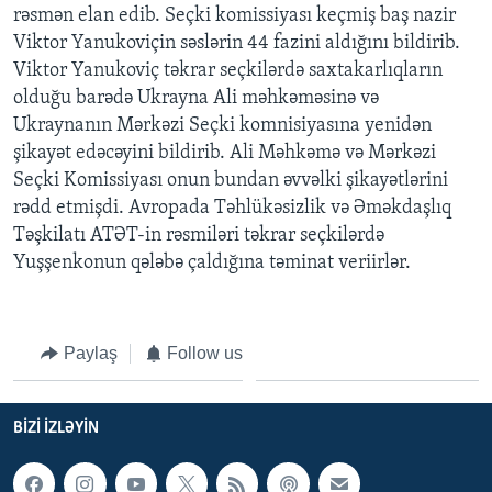
rəsmən elan edib. Seçki komissiyası keçmiş baş nazir
Viktor Yanukoviçin səslərin 44 fazini aldığını bildirib.
BIZI IZLƏYIN
Viktor Yanukoviç təkrar seçkilərdə saxtakarlıqların
olduğu barədə Ukrayna Ali məhkəməsinə və
Ukraynanın Mərkəzi Seçki komnisiyasına yenidən
şikayət edəcəyini bildirib. Ali Məhkəmə və Mərkəzi
Dillər
Seçki Komissiyası onun bundan əvvəlki şikayətlərini
rədd etmişdi. Avropada Təhlükəsizlik və Əməkdaşlıq
Təşkilatı ATƏT-in rəsmiləri təkrar seçkilərdə
Yuşşenkonun qələbə çaldığına təminat veriirlər.
Paylaş
Follow us
BIZI IZLƏYIN