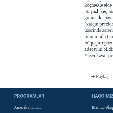
keçməklə əldə 
50 yaşlı keçmi
günü ölkə payt
“xalqın prezid
üzərində zəfər
ümummilli tən
hüquqları poz
edəcəyini bild
Yuşenkoya qarş
Paylaş
PROQRAMLAR
HAQQIMI
Amerika İcmalı
Bizimlə Əla
LEARNING ENGLISH