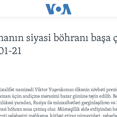
anın siyasi böhranı başa ç
01-21
xalifət namizədi Viktor Yuşenkonun ölkənin növbəti prezi
laması üçün andiçmə mərasimi bazar gününə təyin edilib. Be
lükəsi yaradan, Rusiya ilə münasibətləri gərginləşdirən və 
asi böhran sona çatmış olur. Müstəqillik əldə etdiyindən b
nti qələbəsini məhkəmə, kütləvi etiraz nümayişləri, zəhər