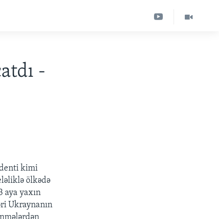
atdı -
denti kimi
ləliklə ölkədə
3 aya yaxın
əri Ukraynanın
lənmələrdən