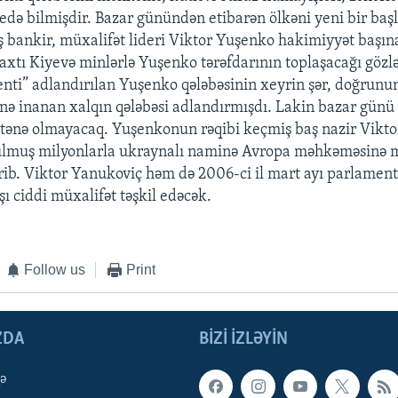
edə bilmişdir. Bazar günündən etibarən ölkəni yeni bir başl
ş bankir, müxalifət lideri Viktor Yuşenko hakimiyyət başına
axtı Kiyevə minlərlə Yuşenko tərəfdarının toplaşacağı gözlən
enti” adlandırılan Yuşenko qələbəsinin xeyrin şər, doğrunu
inə inanan xalqın qələbəsi adlandırmışdı. Lakin bazar gün
tənə olmayacaq. Yuşenkonun rəqibi keçmiş baş nazir Vikt
ulmuş milyonlarla ukraynalı naminə Avropa məhkəməsinə 
irib. Viktor Yanukoviç həm də 2006-ci il mart ayı parlament
ı ciddi müxalifət təşkil edəcək.
Follow us
Print
ZDA
BIZI IZLƏYIN
qə