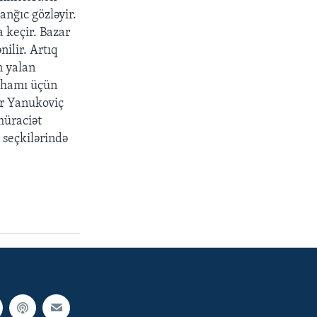
anğıc gözləyir.
 keçir. Bazar
ilir. Artıq
n yalan
ü hamı üçün
or Yanukoviç
müraciət
 seçkilərində