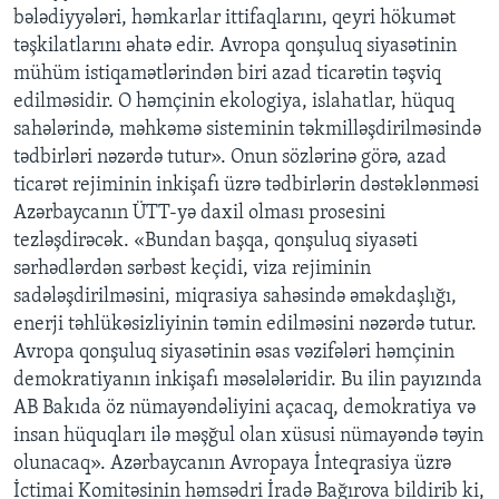
bələdiyyələri, həmkarlar ittifaqlarını, qeyri hökumət
təşkilatlarını əhatə edir. Avropa qonşuluq siyasətinin
mühüm istiqamətlərindən biri azad ticarətin təşviq
edilməsidir. O həmçinin ekologiya, islahatlar, hüquq
sahələrində, məhkəmə sisteminin təkmilləşdirilməsində
tədbirləri nəzərdə tutur». Onun sözlərinə görə, azad
ticarət rejiminin inkişafı üzrə tədbirlərin dəstəklənməsi
Azərbaycanın ÜTT-yə daxil olması prosesini
tezləşdirəcək. «Bundan başqa, qonşuluq siyasəti
sərhədlərdən sərbəst keçidi, viza rejiminin
sadələşdirilməsini, miqrasiya sahəsində əməkdaşlığı,
enerji təhlükəsizliyinin təmin edilməsini nəzərdə tutur.
Avropa qonşuluq siyasətinin əsas vəzifələri həmçinin
demokratiyanın inkişafı məsələləridir. Bu ilin payızında
AB Bakıda öz nümayəndəliyini açacaq, demokratiya və
insan hüquqları ilə məşğul olan xüsusi nümayəndə təyin
olunacaq». Azərbaycanın Avropaya İnteqrasiya üzrə
İctimai Komitəsinin həmsədri İradə Bağırova bildirib ki,