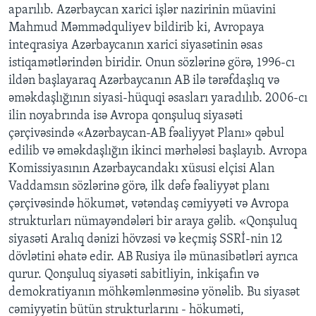
aparılıb. Azərbaycan xarici işlər nazirinin müavini
Mahmud Məmmədquliyev bildirib ki, Avropaya
BIZI IZLƏYIN
inteqrasiya Azərbaycanın xarici siyasətinin əsas
istiqamətlərindən biridir. Onun sözlərinə görə, 1996-cı
ildən başlayaraq Azərbaycanın AB ilə tərəfdaşlıq və
əməkdaşlığının siyasi-hüquqi əsasları yaradılıb. 2006-cı
Dillər
ilin noyabrında isə Avropa qonşuluq siyasəti
çərçivəsində «Azərbaycan-AB fəaliyyət Planı» qəbul
edilib və əməkdaşlığın ikinci mərhələsi başlayıb. Avropa
Komissiyasının Azərbaycandakı xüsusi elçisi Alan
Vaddamsın sözlərinə görə, ilk dəfə fəaliyyət planı
çərçivəsində hökumət, vətəndaş cəmiyyəti və Avropa
strukturları nümayəndələri bir araya gəlib. «Qonşuluq
siyasəti Aralıq dənizi hövzəsi və keçmiş SSRİ-nin 12
dövlətini əhatə edir. AB Rusiya ilə münasibətləri ayrıca
qurur. Qonşuluq siyasəti sabitliyin, inkişafın və
demokratiyanın möhkəmlənməsinə yönəlib. Bu siyasət
cəmiyyətin bütün strukturlarını - hökuməti,