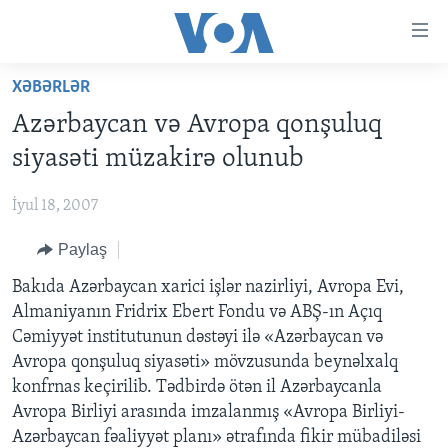
Accessibility
links
Skip
XƏBƏRLƏR
to
ANA SƏHİFƏ
Azərbaycan və Avropa qonşuluq
main
PROQRAMLAR
content
siyasəti müzakirə olunub
AZƏRBAYCAN
Skip
AMERIKA İCMALI
to
İyul 18, 2007
DÜNYA
DÜNYAYA BAXIŞ
main
Paylaş
ABŞ
FAKTLAR NƏ DEYIR?
UKRAYNA BÖHRANI
Navigation
Skip
İRAN AZƏRBAYCANI
Bakıda Azərbaycan xarici işlər nazirliyi, Avropa Evi,
İSRAIL-HƏMAS MÜNAQIŞƏSI
ABŞ SEÇKILƏRI 2024
to
Almaniyanın Fridrix Ebert Fondu və ABŞ-ın Açıq
VIDEOLAR
Search
Cəmiyyət institutunun dəstəyi ilə «Azərbaycan və
MEDIA AZADLIĞI
Avropa qonşuluq siyasəti» mövzusunda beynəlxalq
konfrnas keçirilib. Tədbirdə ötən il Azərbaycanla
BAŞ MƏQALƏ
Avropa Birliyi arasında imzalanmış «Avropa Birliyi-
Azərbaycan fəaliyyət planı» ətrafında fikir mübadiləsi
LEARNING ENGLISH