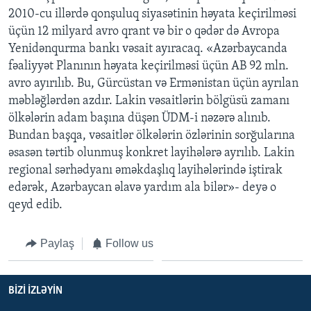
2010-cu illərdə qonşuluq siyasətinin həyata keçirilməsi
üçün 12 milyard avro qrant və bir o qədər də Avropa
Yenidənqurma bankı vəsait ayıracaq. «Azərbaycanda
fəaliyyət Planının həyata keçirilməsi üçün AB 92 mln.
avro ayırılıb. Bu, Gürcüstan və Ermənistan üçün ayrılan
məbləğlərdən azdır. Lakin vəsaitlərin bölgüsü zamanı
ölkələrin adam başına düşən ÜDM-i nəzərə alınıb.
Bundan başqa, vəsaitlər ölkələrin özlərinin sorğularına
əsasən tərtib olunmuş konkret layihələrə ayrılıb. Lakin
regional sərhədyanı əməkdaşlıq layihələrində iştirak
edərək, Azərbaycan əlavə yardım ala bilər»- deyə o
qeyd edib.
Paylaş
Follow us
BIZI IZLƏYIN