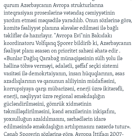
qurum Azərbaycanın Avropa strukturlarına
inteqrasiyası proseslərinə vətəndaş cəmiyyətinin
yardım etməsi məqsədilə yaradılıb. Onun sözlərinə görə,
komitə fəaliyyət planına əlavələr edilməsi ilə bağlı
təkliflər də hazırlayır. "Avropa Evi"nin Bakıdakı
koordinatoru Volfqanq Şporer bildirib ki, Azərbaycanın
fəaliyət planı əsasən on prioritet sahəni əhatə edir .
«Bunlar Dağlıq Qarabağ münaqişəsinin sülh yolu ilə
həllinə töhvə verməyi, ədalətli, şəffaf seçki sistemi
vasitəsi ilə demokrtaiyanın, insan hüquqlarının, əsas
azadlıqlarının və qanunun aliliyinin müdafiəsini,
korrupsiyaya qarşı mübarizəni, enerji üzrə ikitərəfli,
enerji, nəqliyyat üzrə regional əməkdaşlığın
gücləndirilməsini, gömrük xidmətinin
təkmilləşdirilməsini, kənd ərazilərinin inkişafını,
yoxsulluğun azaldılmasını, sərhədlərin idarə
edilməsində əməkdaşlığın artılıpmasını nəzərdə tutur».
Cənab Şporerin sözlərinə görə, Avropa İttifaqı 2007-