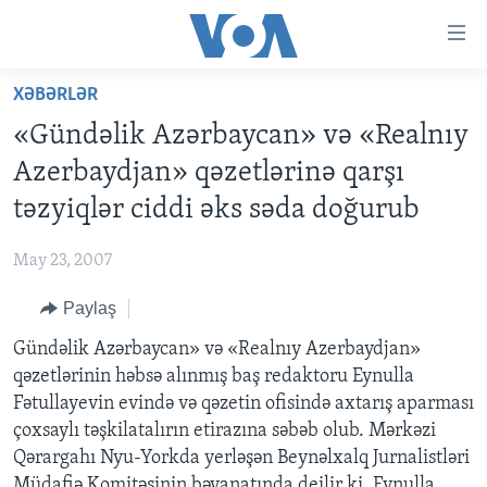
Accessibility
links
Skip
XƏBƏRLƏR
to
ANA SƏHİFƏ
«Gündəlik Azərbaycan» və «Realnıy
main
PROQRAMLAR
content
Azerbaydjan» qəzetlərinə qarşı
AZƏRBAYCAN
Skip
AMERIKA İCMALI
təzyiqlər ciddi əks səda doğurub
to
DÜNYA
DÜNYAYA BAXIŞ
main
May 23, 2007
ABŞ
FAKTLAR NƏ DEYIR?
UKRAYNA BÖHRANI
Navigation
Skip
Paylaş
İRAN AZƏRBAYCANI
İSRAIL-HƏMAS MÜNAQIŞƏSI
ABŞ SEÇKILƏRI 2024
to
Gündəlik Azərbaycan» və «Realnıy Azerbaydjan»
VIDEOLAR
Search
qəzetlərinin həbsə alınmış baş redaktoru Eynulla
MEDIA AZADLIĞI
Fətullayevin evində və qəzetin ofisində axtarış aparması
BAŞ MƏQALƏ
çoxsaylı təşkilatalırın etirazına səbəb olub. Mərkəzi
Qərargahı Nyu-Yorkda yerləşən Beynəlxalq Jurnalistləri
Müdafiə Komitəsinin bəyanatında deilir ki, Eynulla
LEARNING ENGLISH