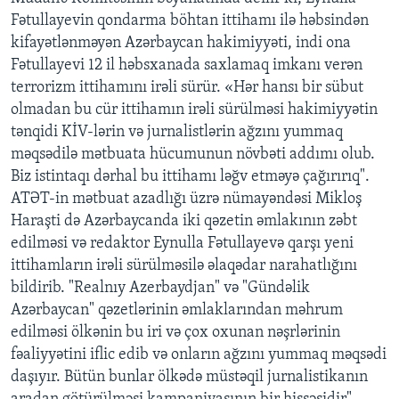
Fətullayevin qondarma böhtan ittihamı ilə həbsindən
kifayətlənməyən Azərbaycan hakimiyyəti, indi ona
BIZI IZLƏYIN
Fətullayevi 12 il həbsxanada saxlamaq imkanı verən
terrorizm ittihamını irəli sürür. «Hər hansı bir sübut
olmadan bu cür ittihamın irəli sürülməsi hakimiyyətin
Dillər
tənqidi KİV-lərin və jurnalistlərin ağzını yummaq
məqsədilə mətbuata hücumunun növbəti addımı olub.
Biz istintaqı dərhal bu ittihamı ləğv etməyə çağırırıq".
ATƏT-in mətbuat azadlığı üzrə nümayəndəsi Mikloş
Haraşti də Azərbaycanda iki qəzetin əmlakının zəbt
edilməsi və redaktor Eynulla Fətullayevə qarşı yeni
ittihamların irəli sürülməsilə əlaqədar narahatlığını
bildirib. "Realnıy Azerbaydjan" və "Gündəlik
Azərbaycan" qəzetlərinin əmlaklarından məhrum
edilməsi ölkənin bu iri və çox oxunan nəşrlərinin
fəaliyyətini iflic edib və onların ağzını yummaq məqsədi
daşıyır. Bütün bunlar ölkədə müstəqil jurnalistikanın