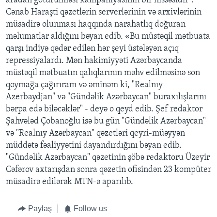
aradan götürülməsi kampaniyasının bir hissəsidir".
Cənab Haraşti qəzetlərin serverlərinin və arxivlərinin
müsadirə olunması haqqında narahatlıq doğuran
məlumatlar aldığını bəyan edib. «Bu müstəqil mətbuata
qarşı indiyə qədər edilən hər şeyi üstələyən açıq
repressiyalardı. Mən hakimiyyəti Azərbaycanda
müstəqil mətbuatın qalıqlarının məhv edilməsinə son
qoymağa çağırıram və əminəm ki, "Realnıy
Azerbaydjan" və "Gündəlik Azərbaycan" buraxılışlarını
bərpa edə biləcəklər" - deyə o qeyd edib. Şef redaktor
Şahvələd Çobanoğlu isə bu gün "Gündəlik Azərbaycan"
və "Realnıy Azərbaycan" qəzetləri qeyri-müəyyən
müddətə fəaliyyətini dayandırdığını bəyan edib.
"Gündəlik Azərbaycan" qəzetinin şöbə redaktoru Üzeyir
Cəfərov axtarışdan sonra qəzetin ofisindən 23 kompüter
müsadirə edilərək MTN-ə aparılıb.
Paylaş
Follow us