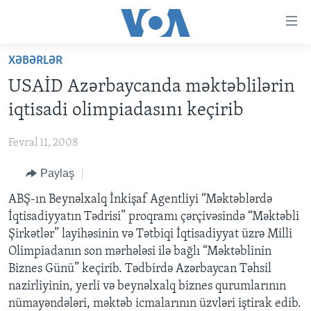
Accessibility
links
Skip
XƏBƏRLƏR
to
ANA SƏHİFƏ
USAİD Azərbaycanda məktəblilərin
main
PROQRAMLAR
content
iqtisadi olimpiadasını keçirib
AZƏRBAYCAN
Skip
AMERIKA İCMALI
to
Fevral 11, 2008
DÜNYA
DÜNYAYA BAXIŞ
main
Paylaş
ABŞ
FAKTLAR NƏ DEYIR?
UKRAYNA BÖHRANI
Navigation
Skip
İRAN AZƏRBAYCANI
ABŞ-ın Beynəlxalq İnkişaf Agentliyi “Məktəblərdə
İSRAIL-HƏMAS MÜNAQIŞƏSI
ABŞ SEÇKILƏRI 2024
to
İqtisadiyyatın Tədrisi” proqramı çərçivəsində “Məktəbli
VIDEOLAR
Search
Şirkətlər” layihəsinin və Tətbiqi İqtisadiyyat üzrə Milli
MEDIA AZADLIĞI
Olimpiadanın son mərhələsi ilə bağlı “Məktəblinin
Biznes Günü” keçirib. Tədbirdə Azərbaycan Təhsil
BAŞ MƏQALƏ
nazirliyinin, yerli və beynəlxalq biznes qurumlarının
nümayəndələri, məktəb icmalarının üzvləri iştirak edib.
LEARNING ENGLISH