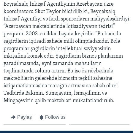
Beynəlxalq İnkişaf Agentliyinin Azərbaycan üzrə
koordinatoru Skot Teylor bildirilib ki, Beynəlxalq
BIZI IZLƏYIN
İnkişaf Agentliyi və fərdi sponsorların maliyyələşdirdiyi
“Azərbaycan məktəblərində İqtisadiyyatın tədrisi”
proqramı 2003-cü ildən həyata keçirilir. “Bu həm də
şagirdlərin iqtisadi sahədə milli olimpiadasıdır. Belə
Dillər
proqramlar şagirdlərin intellektual səviyyəsinin
inkişafına kömək edir. Şagirdlərin biznes planlarının
yaradılmasında, eyni zamanda məhsulların
təqdimatında rolunu artırır. Bu isə öz növbəsində
məktəblilərin gələcəkdə biznesin təşkili sahəsinə
istiqamətlənməsinə marağın artmasına səbəb olur”.
Tədbirdə Bakının, Sumqayıtın, İsmayıllının və
Mingəçevirin qalib məktəbləri mükafatlandırılıb.
Paylaş
Follow us