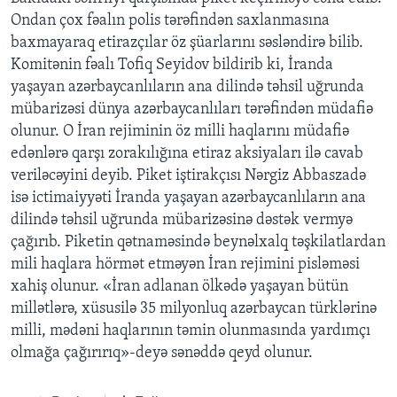
Ondan çox fəalın polis tərəfindən saxlanmasına
baxmayaraq etirazçılar öz şüarlarını səsləndirə bilib.
BIZI IZLƏYIN
Komitənin fəalı Tofiq Seyidov bildirib ki, İranda
yaşayan azərbaycanlıların ana dilində təhsil uğrunda
mübarizəsi dünya azərbaycanlıları tərəfindən müdafiə
Dillər
olunur. O İran rejiminin öz milli haqlarını müdafiə
edənlərə qarşı zorakılığına etiraz aksiyaları ilə cavab
veriləcəyini deyib. Piket iştirakçısı Nərgiz Abbaszadə
isə ictimaiyyəti İranda yaşayan azərbaycanlıların ana
dilində təhsil uğrunda mübarizəsinə dəstək vermyə
çağırıb. Piketin qətnaməsində beynəlxalq təşkilatlardan
mili haqlara hörmət etməyən İran rejimini pisləməsi
xahiş olunur. «İran adlanan ölkədə yaşayan bütün
millətlərə, xüsusilə 35 milyonluq azərbaycan türklərinə
milli, mədəni haqlarının təmin olunmasında yardımçı
olmağa çağırırıq»-deyə sənəddə qeyd olunur.