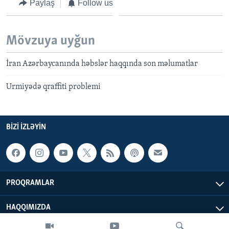
Paylaş
Follow us
Mövzuya uyğun
İran Azərbaycanında həbslər haqqında son məlumatlar
Urmiyədə qraffiti problemi
BIZI IZLƏYIN
PROQRAMLAR
HAQQIMIZDA