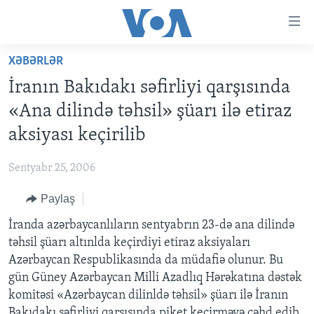
Accessibility
links
Skip
XƏBƏRLƏR
to
ANA SƏHİFƏ
İranın Bakıdakı səfirliyi qarşısında
main
PROQRAMLAR
content
«Ana dilində təhsil» şüarı ilə etiraz
AZƏRBAYCAN
Skip
AMERIKA İCMALI
aksiyası keçirilib
to
DÜNYA
DÜNYAYA BAXIŞ
main
Sentyabr 25, 2006
ABŞ
FAKTLAR NƏ DEYIR?
UKRAYNA BÖHRANI
Navigation
Skip
Paylaş
İRAN AZƏRBAYCANI
İSRAIL-HƏMAS MÜNAQIŞƏSI
ABŞ SEÇKILƏRI 2024
to
İranda azərbaycanlıların sentyabrın 23-də ana dilində
VIDEOLAR
Search
təhsil şüarı altınlda keçirdiyi etiraz aksiyaları
MEDIA AZADLIĞI
Azərbaycan Respublikasında da müdafiə olunur. Bu
BAŞ MƏQALƏ
gün Güney Azərbaycan Milli Azadlıq Hərəkatına dəstək
komitəsi «Azərbaycan dilinldə təhsil» şüarı ilə İranın
Bakıdakı səfirliyi qarşısında piket keçirməyə cəhd edib.
LEARNING ENGLISH