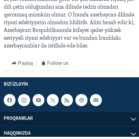
dili çətin olduğundan ana dilində tədris olmadan
qavramaq mümkün olmur. O İranda azərbaycan dilində
BIZI IZLƏYIN
riyazi ədəbiyyatın olmadını bildirib. Alim hesab edir ki,
Azərbaycan Respublikasında kifayət qədər yüksək
səviyyəli riyazi ədəbiyyat var və bundan İranldakı
Dillər
azərbaycanlılar da istifadə edə bilər.
Paylaş
Follow us
BIZI IZLƏYIN
PROQRAMLAR
HAQQIMIZDA