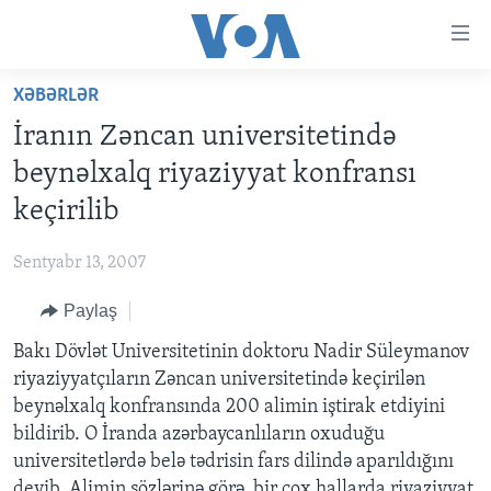
Accessibility
links
Skip
XƏBƏRLƏR
to
ANA SƏHİFƏ
İranın Zəncan universitetində
main
PROQRAMLAR
content
beynəlxalq riyaziyyat konfransı
AZƏRBAYCAN
Skip
AMERIKA İCMALI
keçirilib
to
DÜNYA
DÜNYAYA BAXIŞ
main
Sentyabr 13, 2007
ABŞ
FAKTLAR NƏ DEYIR?
UKRAYNA BÖHRANI
Navigation
Skip
Paylaş
İRAN AZƏRBAYCANI
İSRAIL-HƏMAS MÜNAQIŞƏSI
ABŞ SEÇKILƏRI 2024
to
Bakı Dövlət Universitetinin doktoru Nadir Süleymanov
VIDEOLAR
Search
riyaziyyatçıların Zəncan universitetində keçirilən
MEDIA AZADLIĞI
beynəlxalq konfransında 200 alimin iştirak etdiyini
BAŞ MƏQALƏ
bildirib. O İranda azərbaycanlıların oxuduğu
universitetlərdə belə tədrisin fars dilində aparıldığını
deyib. Alimin sözlərinə görə. bir çox hallarda riyaziyyat
LEARNING ENGLISH