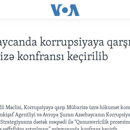
ycanda korrupsiyaya qarş
zə konfransı keçirilib
li Məclisi, Korrupsiyaya qarşı Mübarizə üzrə hökumət kom
İnkişaf Agentliyi və Avropa Şurası Azərbaycanın Korrupsiya
Strategiyasına dəstək məqsədi ilə “Qanunvericilik prosesin
ə şəffaflığın artırılması” mövzusunda konfrans keçirib.