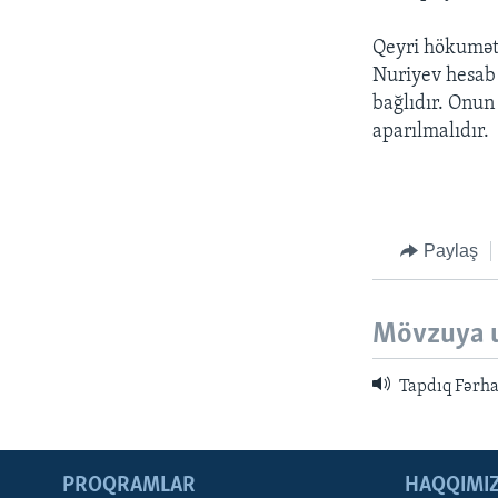
Qeyri hökumət 
Nuriyev hesab e
bağlıdır. Onun
aparılmalıdır.
Paylaş
Mövzuya 
Tapdıq Fərhad
PROQRAMLAR
HAQQIMI