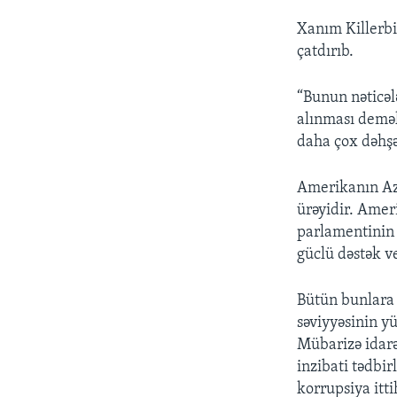
Xanım Killerbi
çatdırıb.
“Bunun nəticələ
alınması demək
daha çox dəhşət
Amerikanın Azə
ürəyidir. Amer
parlamentinin 
güclü dəstək v
Bütün bunlara
səviyyəsinin y
Mübarizə idarə
inzibati tədbir
korrupsiya itti