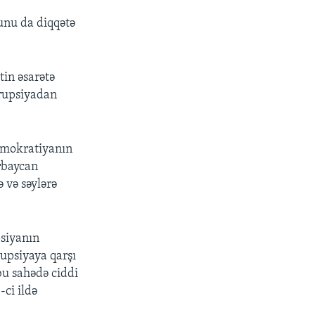
unu da diqqətə
tin əsarətə
rrupsiyadan
demokratiyanın
ərbaycan
 və səylərə
siyanın
upsiyaya qarşı
bu sahədə ciddi
-ci ildə