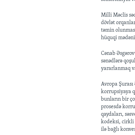
Milli Məclis sə
dövlət orqanla
təmin olunması
hüquqi mədəniy
Cənab Əsgərovu
sənədlərə qoşu
yararlanmaq va
Avropa Şurası 
korrupsiyaya q
bunların bir ç
prosesdə korru
qaydaları, səs
kodeksi, cirkl
ilə bağlı konve