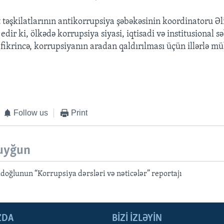
təşkilatlarının antikorrupsiya şəbəkəsinin koordinatoru
dir ki, ölkədə korrupsiya siyasi, iqtisadi və institusional s
 fikrincə, korrupsiyanın aradan qaldırılması üçün illərlə m
Follow us
Print
uyğun
oğlunun “Korrupsiya dərsləri və nəticələr” reportajı
ZDA
BIZI IZLƏYIN