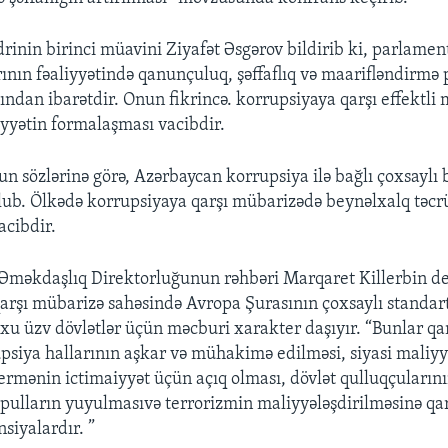
drinin birinci müavini Ziyafət Əsgərov bildirib ki, parlame
rının fəaliyyətində qanunçuluq, şəffaflıq və maarifləndirmə 
ndan ibarətdir. Onun fikrincə. korrupsiyaya qarşı effektli
yətin formalaşması vacibdir.
n sözlərinə görə, Azərbaycan korrupsiya ilə bağlı çoxsaylı
lub. Ölkədə korrupsiyaya qarşı mübarizədə beynəlxalq təc
cibdir.
Əməkdaşlıq Direktorluğunun rəhbəri Marqaret Killerbin de
arşı mübarizə sahəsində Avropa Şurasının çoxsaylı standart
oxu üzv dövlətlər üçün məcburi xarakter daşıyır. “Bunlar qa
psiya hallarının aşkar və mühakimə edilməsi, siyasi maliyy
vermənin ictimaiyyət üçün açıq olması, dövlət qulluqçuların
i pulların yuyulmasıvə terrorizmin maliyyələşdirilməsinə qa
nsiyalardır. ”