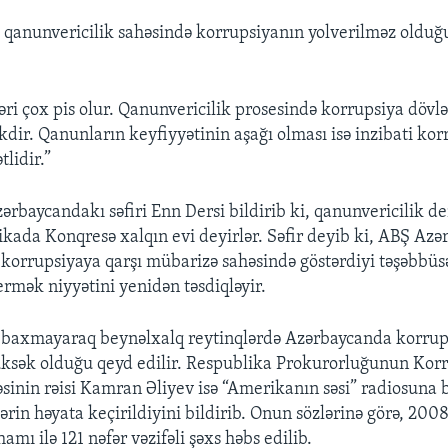
 qanunvericilik sahəsində korrupsiyanın yolverilməz olduğ
ri çox pis olur. Qanunvericilik prosesində korrupsiya dövlə
dir. Qanunların keyfiyyətinin aşağı olması isə inzibati ko
lidir.”
rbaycandakı səfiri Enn Dersi bildirib ki, qanunvericilik 
ikada Konqresə xalqın evi deyirlər. Səfir deyib ki, ABŞ Az
korrupsiyaya qarşı mübarizə sahəsində göstərdiyi təşəbbüsə
ermək niyyətini yenidən təsdiqləyir.
 baxmayaraq beynəlxalq reytinqlərdə Azərbaycanda korrup
üksək olduğu qeyd edilir. Respublika Prokurorluğunun Korr
sinin rəisi Kamran Əliyev isə “Amerikanın səsi” radiosuna 
lərin həyata keçirildiyini bildirib. Onun sözlərinə görə, 2008
hamı ilə 121 nəfər vəzifəli şəxs həbs edilib.