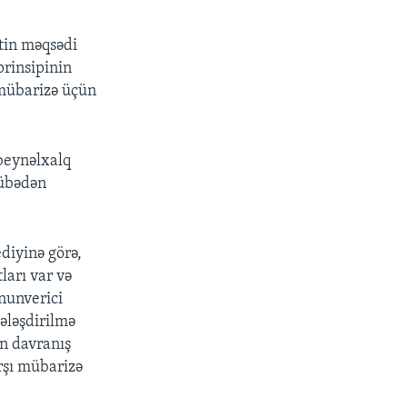
ntin məqsədi
prinsipinin
 mübarizə üçün
 beynəlxalq
rübədən
diyinə görə,
ları var və
nunverici
ələşdirilmə
ın davranış
rşı mübarizə