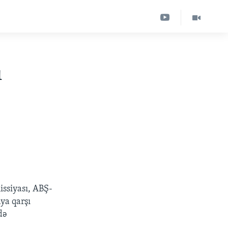
ı
issiyası, ABŞ-
ya qarşı
də