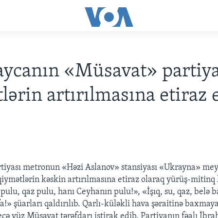
ycanın «Müsavat» partiya
lərin artırılmasına etiraz 
tiyası metronun «Həzi Aslanov» stansiyası «Ukrayna» me
iymətlərin kəskin artırılmasına etiraz olaraq yürüş-mitinq 
pulu, qaz pulu, hanı Ceyhanın pulu!», «İşıq, su, qaz, belə b
a!» şüarları qaldırılıb. Qarlı-küləkli hava şəraitinə baxma
çə yüz Müsavat tərəfdarı iştirak edib. Partiyanın fəalı İbr