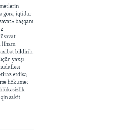
ymətlərin
ə görə, iqtidar
üsavat» başqanı
ez
Müsavat
ı İlham
asibət bildirib.
 üçün yaxşı
müdafiəsi
iraz etdisə,
nərsə hökumət
hlükəsizlik
qin sakit