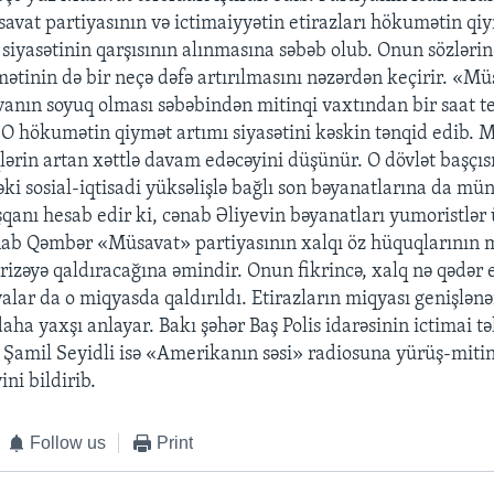
savat partiyasının və ictimaiyyətin etirazları hökumətin qi
ı siyasətinin qarşısının alınmasına səbəb olub. Onun sözlərin
ymətinin də bir neçə dəfə artırılmasını nəzərdən keçirir. «M
anın soyuq olması səbəbindən mitinqi vaxtından bir saat t
 O hökumətin qiymət artımı siyasətini kəskin tənqid edib. 
lərin artan xəttlə davam edəcəyini düşünür. O dövlət başçıs
ki sosial-iqtisadi yüksəlişlə bağlı son bəyanatlarına da mün
anı hesab edir ki, cənab Əliyevin bəyanatları yumoristlər
ab Qəmbər «Müsavat» partiyasının xalqı öz hüquqlarının 
zəyə qaldıracağına əmindir. Onun fikrincə, xalq nə qədər et
alar da o miqyasda qaldırıldı. Etirazların miqyası genişlə
aha yaxşı anlayar. Bakı şəhər Baş Polis idarəsinin ictimai tə
si Şamil Seyidli isə «Amerikanın səsi» radiosuna yürüş-mitin
ini bildirib.
Follow us
Print