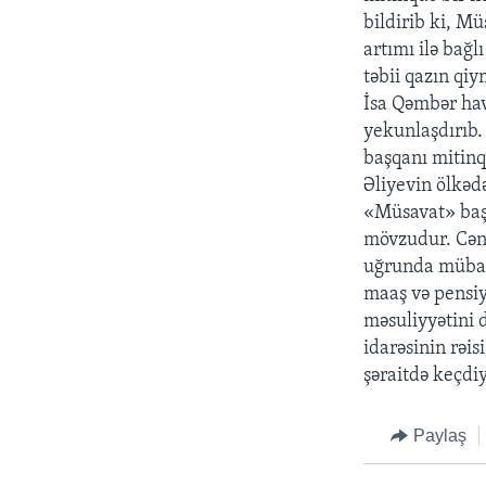
bildirib ki, Mü
artımı ilə bağl
təbii qazın qi
İsa Qəmbər hav
yekunlaşdırıb.
başqanı mitinq
Əliyevin ölkədə
«Müsavat» başq
mövzudur. Cən
uğrunda mübari
maaş və pensiy
məsuliyyətini d
idarəsinin rəi
şəraitdə keçdiy
Paylaş