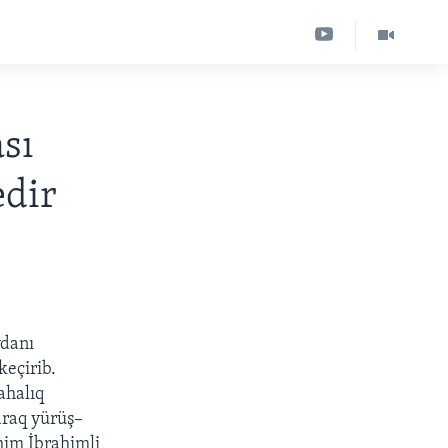
sı
edir
ydanı
keçirib.
ahalıq
yaraq yürüş–
ahim İbrahimli