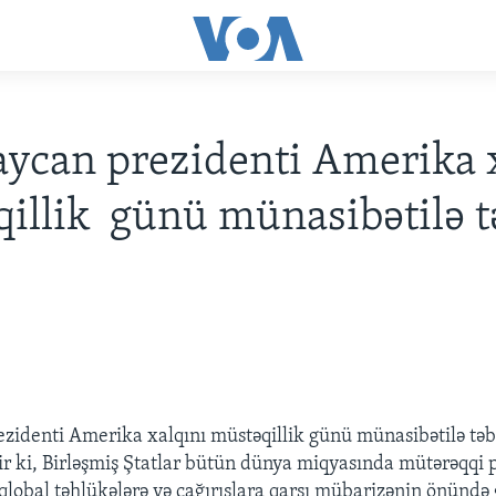
ycan prezidenti Amerika 
illik günü münasibətilə t
zidenti Amerika xalqını müstəqillik günü münasibətilə təb
ir ki, Birləşmiş Ştatlar bütün dünya miqyasında mütərəqqi p
lobal təhlükələrə və çağırışlara qarşı mübarizənin önündə