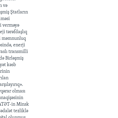
n və
əşmiş Ştatların
lməsi
zi verməyə
eji tərəfdaşlıq
usi məmnunluq
sində, enerji
aslı transmilli
də Birləşmiş
yyət kəsb
rinin
rılan
arşılayırıq».
rqərar olması
ünaqişəsinin
, ATƏT-in Minsk
ədalət tezliklə
işğal olunmuş