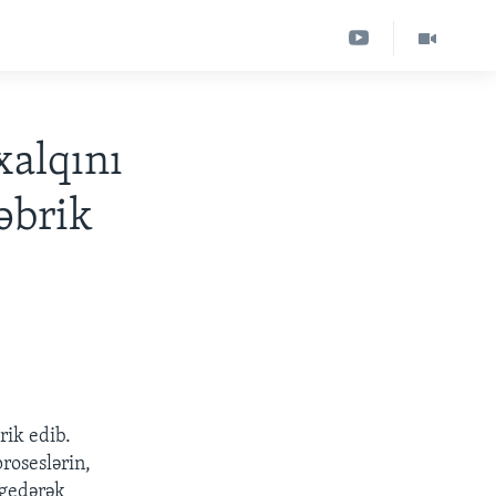
xalqını
əbrik
rik edib.
roseslərin,
 gedərək