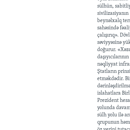
sülhün, sabitl
sivilizasiyanın
beynəlxalq ter
sahəsində fəal
çalışırıq». Döv
səviyyəsinə yü
doğurur. «Xəzə
daşıyıcılarının
nəqliyyat infr
Ştatların prin
etməkdədir. Bi
dərinləşdirilm
islahatlara Bir
Prezident hesab
yolunda davaml
sülh yolu ilə 
qrupunun həmsəd
öz yerini tuta