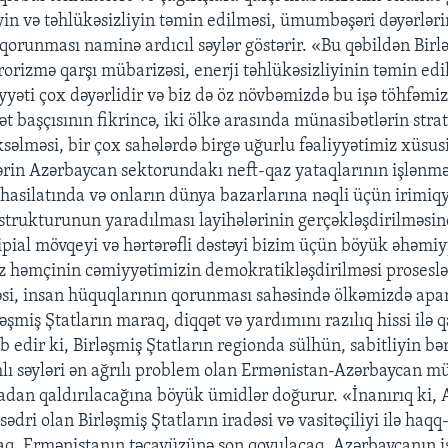
iyin və təhlükəsizliyin təmin edilməsi, ümumbəşəri dəyərləri
 qorunması naminə ardıcıl səylər göstərir. «Bu qəbildən Birl
rorizmə qarşı mübarizəsi, enerji təhlükəsizliyinin təmin edi
iyyəti çox dəyərlidir və biz də öz növbəmizdə bu işə töhfəmi
lət başçısının fikrincə, iki ölkə arasında münasibətlərin strat
ksəlməsi, bir çox sahələrdə birgə uğurlu fəaliyyətimiz xüs
rin Azərbaycan sektorundakı neft-qaz yataqlarının işlənmə
 hasilatında və onların dünya bazarlarına nəqli üçün irimiqy
astrukturunun yaradılması layihələrinin gerçəkləşdirilməsin
sipial mövqeyi və hərtərəfli dəstəyi bizim üçün böyük əhəmi
z həmçinin cəmiyyətimizin demokratikləşdirilməsi proseslə
əsi, insan hüquqlarının qorunması sahəsində ölkəmizdə apa
ləşmiş Ştatların maraq, diqqət və yardımını razılıq hissi ilə q
 edir ki, Birləşmiş Ştatların regionda sülhün, sabitliyin bə
ı səyləri ən ağrılı problem olan Ermənistan-Azərbaycan m
aradan qaldırılacağına böyük ümidlər doğurur. «İnanırıq ki
ri olan Birləşmiş Ştatların iradəsi və vasitəçiliyi ilə haqq-
caq, Ermənistanın təcavüzünə son qoyulacaq, Azərbaycanın 