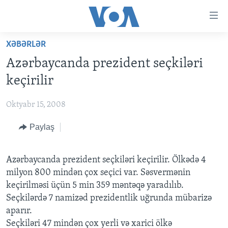
Accessibility
links
Skip
XƏBƏRLƏR
to
ANA SƏHİFƏ
Azərbaycanda prezident seçkiləri
main
PROQRAMLAR
content
keçirilir
AZƏRBAYCAN
Skip
AMERIKA İCMALI
to
Oktyabr 15, 2008
DÜNYA
DÜNYAYA BAXIŞ
main
Paylaş
ABŞ
FAKTLAR NƏ DEYIR?
UKRAYNA BÖHRANI
Navigation
Skip
İRAN AZƏRBAYCANI
İSRAIL-HƏMAS MÜNAQIŞƏSI
ABŞ SEÇKILƏRI 2024
to
Azərbaycanda prezident seçkiləri keçirilir. Ölkədə 4
VIDEOLAR
Search
milyon 800 mindən çox seçici var. Səsvermənin
MEDIA AZADLIĞI
keçirilməsi üçün 5 min 359 məntəqə yaradılıb.
Seçkilərdə 7 namizəd prezidentlik uğrunda mübarizə
BAŞ MƏQALƏ
aparır.
Seçkiləri 47 mindən çox yerli və xarici ölkə
LEARNING ENGLISH