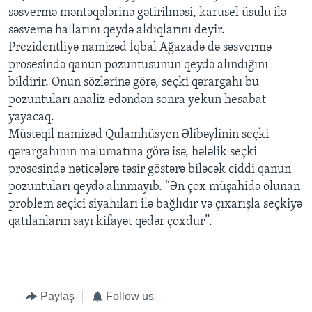
səsvermə məntəqələrinə gətirilməsi, karusel üsulu ilə
səsvemə hallarını qeydə aldıqlarını deyir.
Prezidentliyə namizəd İqbal Ağazadə də səsvermə
prosesində qanun pozuntusunun qeydə alındığını
bildirir. Onun sözlərinə görə, seçki qərargahı bu
pozuntuları analiz edəndən sonra yekun hesabat
yayacaq.
Müstəqil namizəd Qulamhüsyen Əlibəylinin seçki
qərargahının məlumatına görə isə, hələlik seçki
prosesində nəticələrə təsir göstərə biləcək ciddi qanun
pozuntuları qeydə alınmayıb. “Ən çox müşahidə olunan
problem seçici siyahıları ilə bağlıdır və çıxarışla seçkiyə
qatılanların sayı kifayət qədər çoxdur”.
Paylaş
Follow us