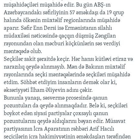
müşahidəçiləri müşahidə edir. Bu gün ABŞ-ın
Azərbaycandakı səfirliyinin 57 əməkdaşı da 19 qrup
BIZI IZLƏYIN
halında ölkənin müxtəlif regionlarında müşahidə
aparır. Səfir Enn Dersi isə Ermənistanın silahlı
müdaxiləsi nəticəsində qaçqın düşmüş Zəngilan
rayonundan olan məcburi köçkünlərin səs verdiyi
Dillər
məntəqədə olub.
Seçkilər sakit şəraitdə keçir. Hər hansı kütləvi etiraz və
narazılıq qeydə alınmayıb. Mən də Bakının müxtəlif
rayonlarında seçki məntəqələrində seçkiləri müşahidə
etdim. Söhbət etdiyim insanların demək olar ki,
əksəriyyəti İlham Əliyevin adını çəkir.
Bununla yanaşı, səsvermə prosesində qanun
pozuntuları da qeydə alınmaqdadır. Belə ki, seçkiləri
boykot edən siyasi partiyalar çoxsaylı qanun
pozuntularını qeydə aldıqlarını bəyan edir. Müsavat
partiyasının İcra Aparatının rəhbəri Arif Hacılı
seçicilərin icra hakimiyyətinin əməkdaşları tərəfindən