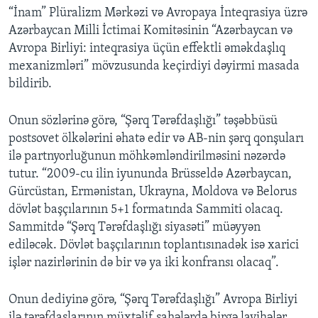
“İnam” Plüralizm Mərkəzi və Avropaya İnteqrasiya üzrə
Azərbaycan Milli İctimai Komitəsinin “Azərbaycan və
BIZI IZLƏYIN
Avropa Birliyi: inteqrasiya üçün effektli əməkdaşlıq
mexanizmləri” mövzusunda keçirdiyi dəyirmi masada
bildirib.
Dillər
Onun sözlərinə görə, “Şərq Tərəfdaşlığı” təşəbbüsü
postsovet ölkələrini əhatə edir və AB-nin şərq qonşuları
ilə partnyorluğunun möhkəmləndirilməsini nəzərdə
tutur. “2009-cu ilin iyununda Brüsseldə Azərbaycan,
Gürcüstan, Ermənistan, Ukrayna, Moldova və Belorus
dövlət başçılarının 5+1 formatında Sammiti olacaq.
Sammitdə “Şərq Tərəfdaşlığı siyasəti” müəyyən
ediləcək. Dövlət başçılarının toplantısınadək isə xarici
işlər nazirlərinin də bir və ya iki konfransı olacaq”.
Onun dediyinə görə, “Şərq Tərəfdaşlığı” Avropa Birliyi
ilə tərəfdaşlarının müxtəlif sahələrdə birgə layihələr