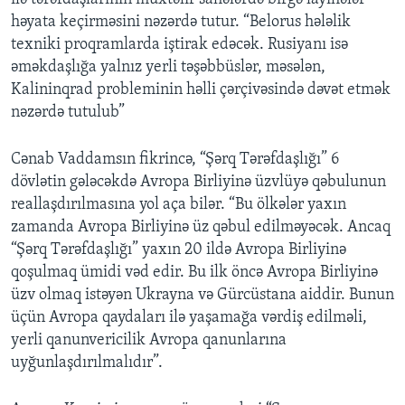
həyata keçirməsini nəzərdə tutur. “Belorus hələlik
texniki proqramlarda iştirak edəcək. Rusiyanı isə
əməkdaşlığa yalnız yerli təşəbbüslər, məsələn,
Kalininqrad probleminin həlli çərçivəsində dəvət etmək
nəzərdə tutulub”
Cənab Vaddamsın fikrincə, “Şərq Tərəfdaşlığı” 6
dövlətin gələcəkdə Avropa Birliyinə üzvlüyə qəbulunun
reallaşdırılmasına yol aça bilər. “Bu ölkələr yaxın
zamanda Avropa Birliyinə üz qəbul edilməyəcək. Ancaq
“Şərq Tərəfdaşlığı” yaxın 20 ildə Avropa Birliyinə
qoşulmaq ümidi vəd edir. Bu ilk öncə Avropa Birliyinə
üzv olmaq istəyən Ukrayna və Gürcüstana aiddir. Bunun
üçün Avropa qaydaları ilə yaşamağa vərdiş edilməli,
yerli qanunvericilik Avropa qanunlarına
uyğunlaşdırılmalıdır”.