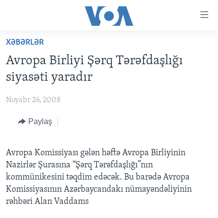
Accessibility
links
Skip
XƏBƏRLƏR
to
ANA SƏHİFƏ
Avropa Birliyi Şərq Tərəfdaşlığı
main
PROQRAMLAR
content
siyasəti yaradır
AZƏRBAYCAN
Skip
AMERIKA İCMALI
to
Noyabr 26, 2008
DÜNYA
DÜNYAYA BAXIŞ
main
Paylaş
ABŞ
FAKTLAR NƏ DEYIR?
UKRAYNA BÖHRANI
Navigation
Skip
İRAN AZƏRBAYCANI
İSRAIL-HƏMAS MÜNAQIŞƏSI
ABŞ SEÇKILƏRI 2024
to
Avropa Komissiyası gələn həftə Avropa Birliyinin
VIDEOLAR
Search
Nazirlər Şurasına “Şərq Tərəfdaşlığı”nın
MEDIA AZADLIĞI
kommünikesini təqdim edəcək. Bu barədə Avropa
Komissiyasının Azərbaycandakı nümayəndəliyinin
BAŞ MƏQALƏ
rəhbəri Alan Vaddams
LEARNING ENGLISH