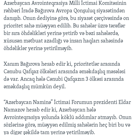
Azərbaycan Avrointeqrasiya Milli İctimai Komitəsinin
rəhbəri İradə Bağırova Avropa Qonşuluq siyasətindən
danışıb. Onun dediyinə görə, bu siyasət çərçivəsində on
prioritet sahə müəyyən edilib. Bu sahələr üzrə tərəflər
bir sıra öhdəlikləri yerinə yetirib və bəzi sahələrdə,
xüsusən mətbuat azadlığı və insan haqları sahəsində
öhdəliklər yerinə yetirilməyib.
Xanım Bağırova hesab edir ki, prioritetlər arasında
Cənubu Qafqaz ölkələri arasında əməkdaşlıq məsələsi
də var. Ancaq hələ Cənubi Qafqazın 3 ölkəsi arasında
əməkdaşlıq mümkün deyil.
“Azərbaycan Naminə” İctimai Forumun prezidenti Eldar
Namazov hesab edir ki, Azərbaycan hələ
Avrointeqrasiya yolunda köklü addımlar atmayıb. Onun
sözlərinə görə, müəyyən edilmiş sahələrin heç biri bu və
ya digər şəkildə tam yerinə yetirilməyib.