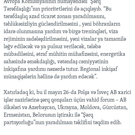
Avropa Komissiyasının nümayəndəsi “Şərq
Tərəfdaşlığı”nın prioritetlərini də açıqlayıb. “Bu
tərəfdaşlıq azad ticarət zonası yaradılmasını,
təhlükəsizliyin gücləndirilməsini , yəni böhranların
idarə olunmasına yardım və birgə treninqləri, viza
rejiminin sadələşdirilməsini, yəni vizalar ya tamamilə
ləğv ediləcək və ya pulsuz veriləcək, tələbə
mübadiləsini, ətraf mühitin mühafizəsini, energetika
sahəsində əməkdaşlığı, vətəndaş cəmiyyətinin
inkişafına yardımı nəzərdə tutur. Regional inkişaf
münaqişələrin həllinə də yardım edəcək”.
Xatırladaq ki, bu il mayın 26-da Polşa və İsveç AB xarici
işlər nazirlərinə şərq qonşuları üçün vahid forum – AB
ölkələri və Azərbaycan, Ukrayna, Moldova, Gürcüstan,
Ermənistan, Belorusun iştirakı ilə “Şərq
partnyorluğu”nun yaradılması təklifini təqdim edib.