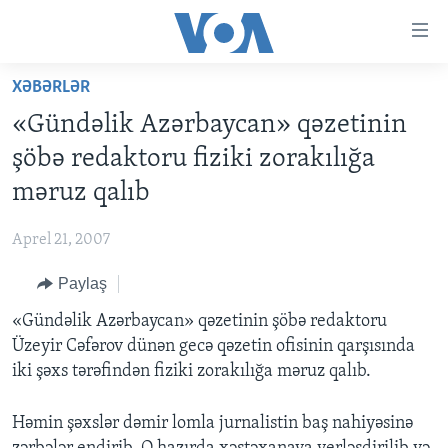
Accessibility
links
Skip
XƏBƏRLƏR
to
ANA SƏHİFƏ
«Gündəlik Azərbaycan» qəzetinin
main
PROQRAMLAR
content
şöbə redaktoru fiziki zorakılığa
AZƏRBAYCAN
Skip
AMERIKA İCMALI
məruz qalıb
to
DÜNYA
DÜNYAYA BAXIŞ
main
Aprel 21, 2007
ABŞ
FAKTLAR NƏ DEYIR?
UKRAYNA BÖHRANI
Navigation
Skip
Paylaş
İRAN AZƏRBAYCANI
İSRAIL-HƏMAS MÜNAQIŞƏSI
ABŞ SEÇKILƏRI 2024
to
«Gündəlik Azərbaycan» qəzetinin şöbə redaktoru
VIDEOLAR
Search
Üzeyir Cəfərov dünən gecə qəzetin ofisinin qarşısında
MEDIA AZADLIĞI
iki şəxs tərəfindən fiziki zorakılığa məruz qalıb.
BAŞ MƏQALƏ
Həmin şəxslər dəmir lomla jurnalistin baş nahiyəsinə
LEARNING ENGLISH