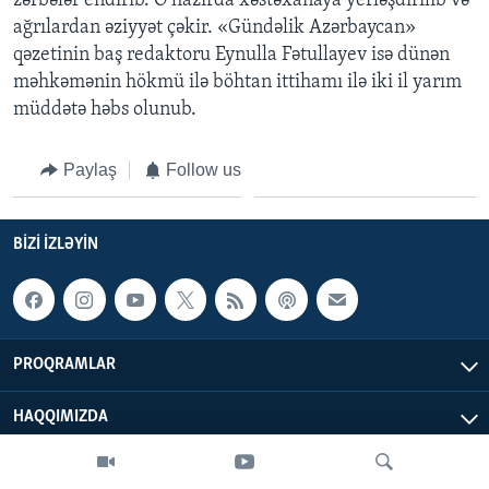
zərbələr endirib. O hazırda xəstəxanaya yerləşdirilib və
ağrılardan əziyyət çəkir. «Gündəlik Azərbaycan»
qəzetinin baş redaktoru Eynulla Fətullayev isə dünən
BIZI IZLƏYIN
məhkəmənin hökmü ilə böhtan ittihamı ilə iki il yarım
müddətə həbs olunub.
Dillər
Paylaş
Follow us
BIZI IZLƏYIN
PROQRAMLAR
HAQQIMIZDA