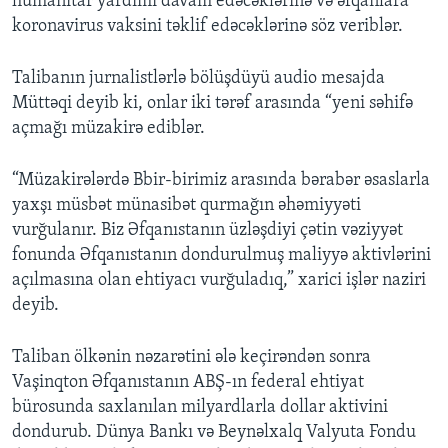
humanitar yardımı davam edəcəklərinə və əfqanlara
koronavirus vaksini təklif edəcəklərinə söz veriblər.
Talibanın jurnalistlərlə bölüşdüyü audio mesajda
Müttəqi deyib ki, onlar iki tərəf arasında “yeni səhifə
açmağı müzakirə ediblər.
“Müzakirələrdə Bbir-birimiz arasında bərabər əsaslarla
yaxşı müsbət münasibət qurmağın əhəmiyyəti
vurğulanır. Biz Əfqanıstanın üzləşdiyi çətin vəziyyət
fonunda Əfqanıstanın dondurulmuş maliyyə aktivlərini
açılmasına olan ehtiyacı vurğuladıq,” xarici işlər naziri
deyib.
Taliban ölkənin nəzarətini ələ keçirəndən sonra
Vaşinqton Əfqanıstanın ABŞ-ın federal ehtiyat
bürosunda saxlanılan milyardlarla dollar aktivini
dondurub. Dünya Bankı və Beynəlxalq Valyuta Fondu