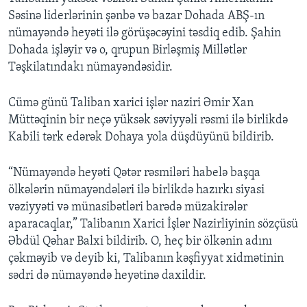
Səsinə liderlərinin şənbə və bazar Dohada ABŞ-ın
nümayəndə heyəti ilə görüşəcəyini təsdiq edib. Şahin
Dohada işləyir və o, qrupun Birləşmiş Millətlər
Təşkilatındakı nümayəndəsidir.
Cümə günü Taliban xarici işlər naziri Əmir Xan
Müttəqinin bir neçə yüksək səviyyəli rəsmi ilə birlikdə
Kabili tərk edərək Dohaya yola düşdüyünü bildirib.
“Nümayəndə heyəti Qətər rəsmiləri habelə başqa
ölkələrin nümayəndələri ilə birlikdə hazırkı siyasi
vəziyyəti və münasibətləri barədə müzakirələr
aparacaqlar,” Talibanın Xarici İşlər Nazirliyinin sözçüsü
Əbdül Qəhar Balxi bildirib. O, heç bir ölkənin adını
çəkməyib və deyib ki, Talibanın kəşfiyyat xidmətinin
sədri də nümayəndə heyətinə daxildir.