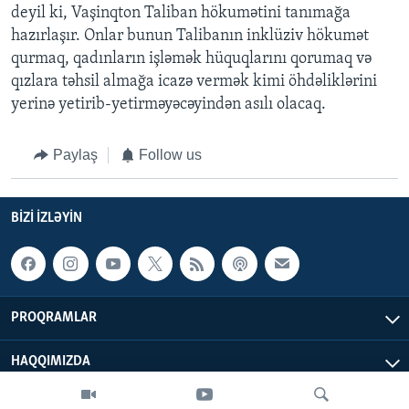
deyil ki, Vaşinqton Taliban hökumətini tanımağa
hazırlaşır. Onlar bunun Talibanın inklüziv hökumət
qurmaq, qadınların işləmək hüquqlarını qorumaq və
qızlara təhsil almağa icazə vermək kimi öhdəliklərini
yerinə yetirib-yetirməyəcəyindən asılı olacaq.
Paylaş
Follow us
BIZI IZLƏYIN
PROQRAMLAR
HAQQIMIZDA