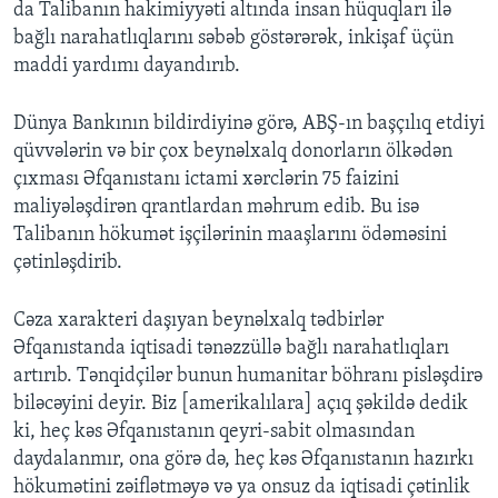
da Talibanın hakimiyyəti altında insan hüquqları ilə
bağlı narahatlıqlarını səbəb göstərərək, inkişaf üçün
maddi yardımı dayandırıb.
Dünya Bankının bildirdiyinə görə, ABŞ-ın başçılıq etdiyi
qüvvələrin və bir çox beynəlxalq donorların ölkədən
çıxması Əfqanıstanı ictami xərclərin 75 faizini
maliyələşdirən qrantlardan məhrum edib. Bu isə
Talibanın hökumət işçilərinin maaşlarını ödəməsini
çətinləşdirib.
Cəza xarakteri daşıyan beynəlxalq tədbirlər
Əfqanıstanda iqtisadi tənəzzüllə bağlı narahatlıqları
artırıb. Tənqidçilər bunun humanitar böhranı pisləşdirə
biləcəyini deyir. Biz [amerikalılara] açıq şəkildə dedik
ki, heç kəs Əfqanıstanın qeyri-sabit olmasından
daydalanmır, ona görə də, heç kəs Əfqanıstanın hazırkı
hökumətini zəiflətməyə və ya onsuz da iqtisadi çətinlik