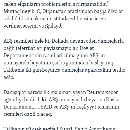
çəkən əfqanların problemlərini artırmamalıdır,”
Müttəqi deyib. O, Əfqanıstan ərazisindən başqa ölkələr
təhdid törətmək üçün istifadə edilməsinə icazə
verilməyəcəyini vurğulayıb.
ABŞ rəsmiləri hələ ki, Dohada davam edən danışıqlarla
bağlı təfərrüatları paylaşmayıblar. Dövlət
Departamentinin rəsmiləri cümə günü ABŞ-ın
nümayəndə heyətinin şənbə günündən başlayaraq
Talibanla iki gün boyunca danışıqlar aparacağını təsdiq
edib.
Danışıqlar barədə ilk məlumatı yayan Reuters xəbər
agentliyi bildirib ki, ABŞ nümayəndə heyətinə Dövlət
Departamenti, USAID və ABŞ-ın kəşfiyyat icmasının
rəsmiləri daxil olacaq.
Talibanın yüksək vəzifəli Suhail Şahid Amerikanın