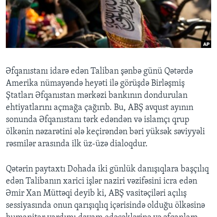
BIZI IZLƏYIN
Dillər
Əfqanıstanı idarə edən Taliban şənbə günü Qətərdə
Amerika nümayəndə heyəti ilə görüşdə Birləşmiş
Ştatları Əfqanıstan mərkəzi bankının dondurulan
ehtiyatlarını açmağa çağırıb. Bu, ABŞ avqust ayının
sonunda Əfqanıstanı tərk edəndən və islamçı qrup
ölkənin nəzarətini ələ keçirəndən bəri yüksək səviyyəli
rəsmilər arasında ilk üz-üzə dialoqdur.
Qətərin paytaxtı Dohada iki günlük danışıqlara başçılıq
edən Talibanın xarici işlər naziri vəzifəsini icra edən
Əmir Xan Müttəqi deyib ki, ABŞ vasitəçiləri açılış
sessiyasında onun qarışıqlıq içərisində olduğu ölkəsinə