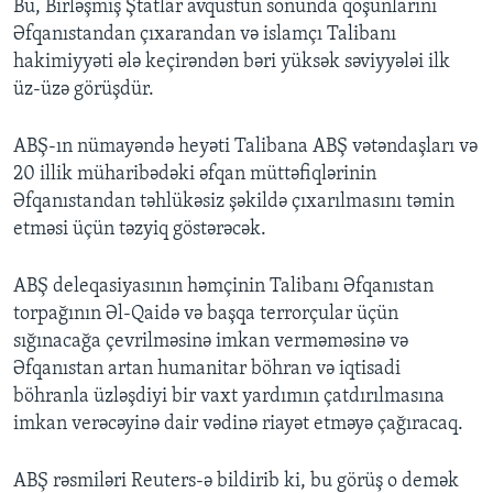
Bu, Birləşmiş Ştatlar avqustun sonunda qoşunlarını
Əfqanıstandan çıxarandan və islamçı Talibanı
hakimiyyəti ələ keçirəndən bəri yüksək səviyyələi ilk
üz-üzə görüşdür.
ABŞ-ın nümayəndə heyəti Talibana ABŞ vətəndaşları və
20 illik müharibədəki əfqan müttəfiqlərinin
Əfqanıstandan təhlükəsiz şəkildə çıxarılmasını təmin
etməsi üçün təzyiq göstərəcək.
ABŞ deleqasiyasının həmçinin Talibanı Əfqanıstan
torpağının Əl-Qaidə və başqa terrorçular üçün
sığınacağa çevrilməsinə imkan verməməsinə və
Əfqanıstan artan humanitar böhran və iqtisadi
böhranla üzləşdiyi bir vaxt yardımın çatdırılmasına
imkan verəcəyinə dair vədinə riayət etməyə çağıracaq.
ABŞ rəsmiləri Reuters-ə bildirib ki, bu görüş o demək