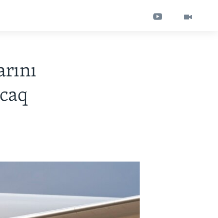
arını
acaq