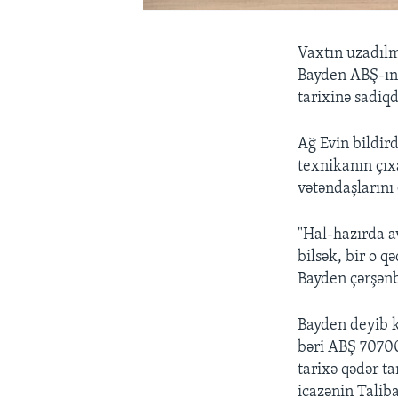
Vaxtın uzadılm
Bayden ABŞ-ın 
tarixinə sadiqd
Ağ Evin bildir
texnikanın çıx
vətəndaşlarını
"Hal-hazırda av
bilsək, bir o q
Bayden çərşənb
Bayden deyib k
bəri ABŞ 70700
tarixə qədər t
icazənin Talib