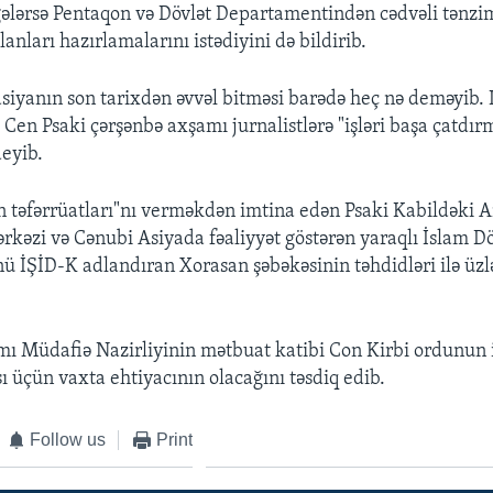
gələrsə Pentaqon və Dövlət Departamentindən cədvəli tənz
lanları hazırlamalarını istədiyini də bildirib.
iyanın son tarixdən əvvəl bitməsi barədə heç nə deməyib. 
 Cen Psaki çərşənbə axşamı jurnalistlərə "işləri başa çatdı
deyib.
n təfərrüatları"nı verməkdən imtina edən Psaki Kabildəki 
ərkəzi və Cənubi Asiyada fəaliyyət göstərən yaraqlı İslam Dö
 İŞİD-K adlandıran Xorasan şəbəkəsinin təhdidləri ilə üzl
ı Müdafiə Nazirliyinin mətbuat katibi Con Kirbi ordunun i
ı üçün vaxta ehtiyacının olacağını təsdiq edib.
Follow us
Print