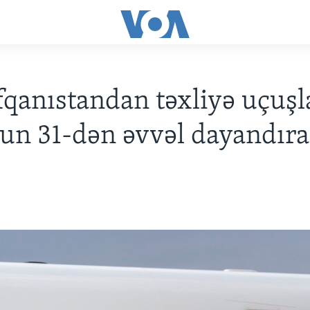
qanıstandan təxliyə uçuşl
un 31-dən əvvəl dayandır