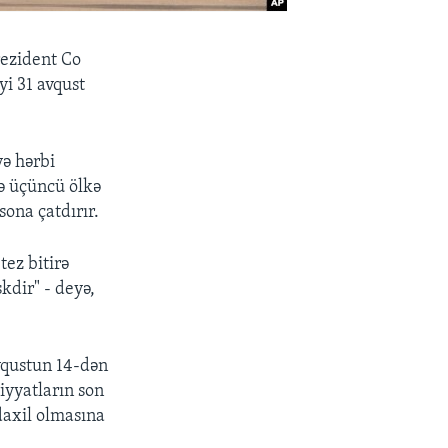
rezident Co
i 31 avqust
və hərbi
ə üçüncü ölkə
ona çatdırır.
tez bitirə
skdir" - deyə,
vqustun 14-dən
iyyatların son
daxil olmasına