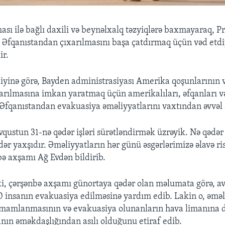
ası ilə bağlı daxili və beynəlxalq təzyiqlərə baxmayaraq, P
Əfqanıstandan çıxarılmasını başa çatdırmaq üçün vəd etdiy
ir.
diyinə görə, Bayden administrasiyası Amerika qoşunlarının 
arılmasına imkan yaratmaq üçün amerikalıları, əfqanları v
 Əfqanıstandan evakuasiya əməliyyatlarını vaxtından əvvəl s
qustun 31-nə qədər işləri sürətləndirmək üzrəyik. Nə qədər 
ədər yaxşıdır. Əməliyyatların hər günü əsgərlərimizə əlavə ri
ə axşamı Ağ Evdən bildirib.
i, çərşənbə axşamı günortaya qədər olan məlumata görə, a
 insanın evakuasiya edilməsinə yardım edib. Lakin o, əməl
amamlanmasının və evakuasiya olunanların hava limanına 
anın əməkdaşlığından asılı olduğunu etiraf edib.