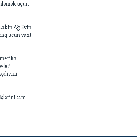
imləmək üçün
Lakin Ağ Evin
rmaq üçün vaxt
Amerika
vləti
əşdiyini
şlərini tam