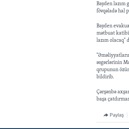
Bayden lazım 
fövqəladə hal p
Bayden evakuas
mətbuat katibi
lazım olacaq" 
"Əməliyyatları
əsgərlərinin M
qrupunun özünü
bildirib.
Çərşənbə axşam
başa çatdırmas
Paylaş