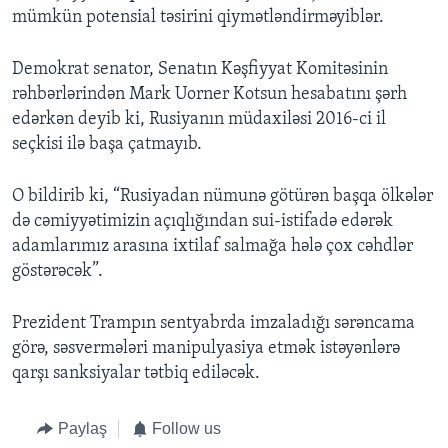
mümkün potensial təsirini qiymətləndirməyiblər.
Demokrat senator, Senatın Kəşfiyyat Komitəsinin
rəhbərlərindən Mark Uorner Kotsun hesabatını şərh
edərkən deyib ki, Rusiyanın müdaxiləsi 2016-ci il
seçkisi ilə başa çatmayıb.
O bildirib ki, “Rusiyadan nümunə götürən başqa ölkələr
də cəmiyyətimizin açıqlığından sui-istifadə edərək
adamlarımız arasına ixtilaf salmağa hələ çox cəhdlər
göstərəcək”.
Prezident Trampın sentyabrda imzaladığı sərəncama
görə, səsvermələri manipulyasiya etmək istəyənlərə
qarşı sanksiyalar tətbiq ediləcək.
Paylaş
Follow us