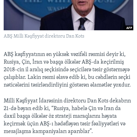
BIZI IZLƏYIN
ABŞ Milli Kəşfiyyat direktoru Dan Kots
Dillər
ABŞ kəşfiyyatının ən yüksək vəzifəli rəsmisi deyir ki,
Rusiya, Çin, İran və başqa ölkələr ABŞ-da keçirilmiş
2018-cin il aralıq seçkisində seçicilərə təsir göstərməyə
çalışıblar. Lakin rəsmi əlavə edib ki, bu cəhdlərin seçki
nəticələrini təsirləndirdiyini göstərən əlamətlər yoxdur.
Milli Kəşfiyyat İdarəsinin direktoru Dan Kots dekabrın
21-də bəyan edib ki, “Rusiya, habelə Çin və İran da
daxil başqa ölkələr öz strateji maraqlarını həyata
keçirmək üçün ABŞ-ı hədəfləyən təsir fəaliyyətləri və
mesajlaşma kampaniyaları aparıblar”.