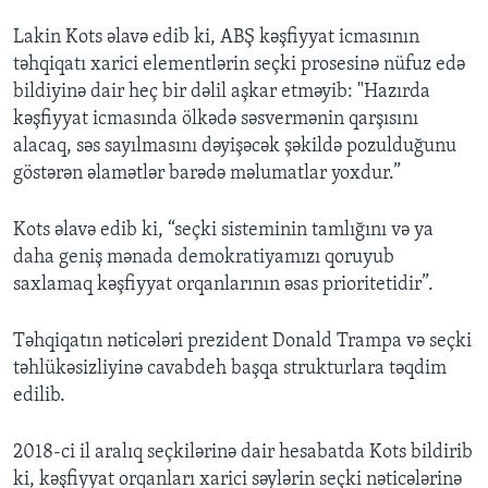
Lakin Kots əlavə edib ki, ABŞ kəşfiyyat icmasının
təhqiqatı xarici elementlərin seçki prosesinə nüfuz edə
bildiyinə dair heç bir dəlil aşkar etməyib: "Hazırda
kəşfiyyat icmasında ölkədə səsvermənin qarşısını
alacaq, səs sayılmasını dəyişəcək şəkildə pozulduğunu
göstərən əlamətlər barədə məlumatlar yoxdur.”
Kots əlavə edib ki, “seçki sisteminin tamlığını və ya
daha geniş mənada demokratiyamızı qoruyub
saxlamaq kəşfiyyat orqanlarının əsas prioritetidir”.
Təhqiqatın nəticələri prezident Donald Trampa və seçki
təhlükəsizliyinə cavabdeh başqa strukturlara təqdim
edilib.
2018-ci il aralıq seçkilərinə dair hesabatda Kots bildirib
ki, kəşfiyyat orqanları xarici səylərin seçki nəticələrinə