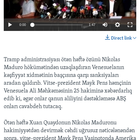
BIZI IZLƏYIN
0:00
1:47
Direct link
Dillər
Tramp administrasiyası ötən həftə özünü Nikolas
Maduro hökümətindən uzaqlaşdıran Venesuelanın
kəşfiyyat xidmətinin başçısına qarşı sanksiyaları
aradan qaldırıb. Vitse-prezident Mayk Pens həmçinin
Venesuela Ali Məhkəməsinin 25 hakiminə xəbərdarlıq
edib ki, əgər onlar qanun aliliyini dəstəkləməsə ABŞ
onları cavabdeh tutacaq.
Ötən həftə Xuan Quaydonun Nikolas Maduronu
hakimiyyətdən devirmək cəhdi uğrusuz nəticələnəndən
sonra, vitse-prezident Mayk Pens Vaşinqtonda Amerika