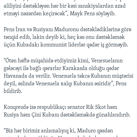
aliliyini dəstəkləyən hər bir kəsi sanskiyalardan azad
etməyi nəzərdən keçirəcək”, Mayk Pens söyləyib.
Pens İran və Rusiyanı Maduronu dəstəklədiklərinə görə
tənqid edib, lakin deyib ki, heç kəs onu dəstəkləmək
üçün Kubadakı kommunist liderlər qədər iş görməyib.
“Ötən həftə müşahidə etdiyimiz kimi, Venesuelanın
gələcəyi ilə bağlı qərarlar Karakasda olduğu qədər
Havanada da verilir. Venesuela təkcə Kubanın müştərisi
deyil, əslində Venesuela xalqı Kubanın əsiridir”, Pens
bildirib.
Konqresdə isə respublikaçı senator Rik Skot həm
Rusiya həm Çini Kubanı dəstəkləməkdə günahlandırıb.
“Biz hər birimiz anlamalıyıq ki, Maduro qəsdən