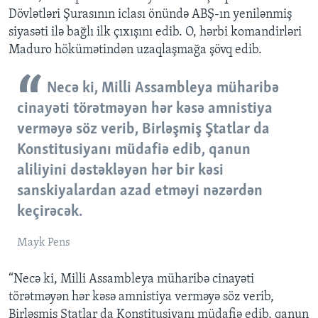
Dövlətləri Şurasının iclası önündə ABŞ-ın yenilənmiş
siyasəti ilə bağlı ilk çıxışını edib. O, hərbi komandirləri
Maduro hökümətindən uzaqlaşmağa şövq edib.
Necə ki, Milli Assambleya müharibə
cinayəti törətməyən hər kəsə amnistiya
verməyə söz verib, Birləşmiş Ştatlar da
Konstitusiyanı müdafiə edib, qanun
aliliyini dəstəkləyən hər bir kəsi
sanskiyalardan azad etməyi nəzərdən
keçirəcək.
Mayk Pens
“Necə ki, Milli Assambleya müharibə cinayəti
törətməyən hər kəsə amnistiya verməyə söz verib,
Birləşmiş Ştatlar da Konstitusiyanı müdafiə edib, qanun