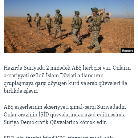
Hazırda Suriyada 2 minədək ABŞ hərbçisi var. Onların
əksəriyyəti özünü İslam Dövləti adlandıran
qruplaşmaya qarşı döyüşən kürd və ərəb qüvvələri ilə
birlikdə işləyir.
ABŞ əsgərlərinin əksəriyyəti şimal-şərqi Suriyadadır.
Onlar ərazinin İŞİD qüvvələrindən azad edilməsində
Suriya Demokratik Qüvvələrinə kömək edir.