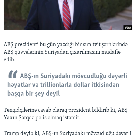
BIZI IZLƏYIN
Dillər
ABŞ prezidenti bu gün yazdığı bir sıra tvit şərhlərində
ABŞ qüvvələrinin Suriyadan çıxarılmasını müdafiə
edib.
ABŞ-ın Suriyadakı mövcudluğu dəyərli
həyatlar və trillionlarla dollar itkisindən
başqa bir şey deyil
Tənqidçilərinə cavab olaraq prezident bildirib ki, ABŞ
Yaxın Şərqdə polis olmaq istəmir.
Tramp deyib ki, ABŞ-ın Suriyadakı mövcudluğu dəyərli