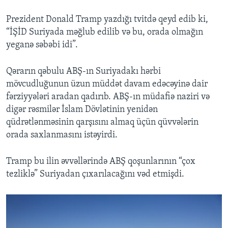
Prezident Donald Tramp yazdığı tvitdə qeyd edib ki,
“İŞİD Suriyada məğlub edilib və bu, orada olmağın
yeganə səbəbi idi”.
Qərarın qəbulu ABŞ-ın Suriyadakı hərbi
mövcudluğunun üzun müddət davam edəcəyinə dair
fərziyyələri aradan qadırıb. ABŞ-ın müdafiə naziri və
digər rəsmilər İslam Dövlətinin yenidən
qüdrətlənməsinin qarşısını almaq üçün qüvvələrin
orada saxlanmasını istəyirdi.
Tramp bu ilin əvvəllərində ABŞ qoşunlarının “çox
tezliklə” Suriyadan çıxarılacağını vəd etmişdi.