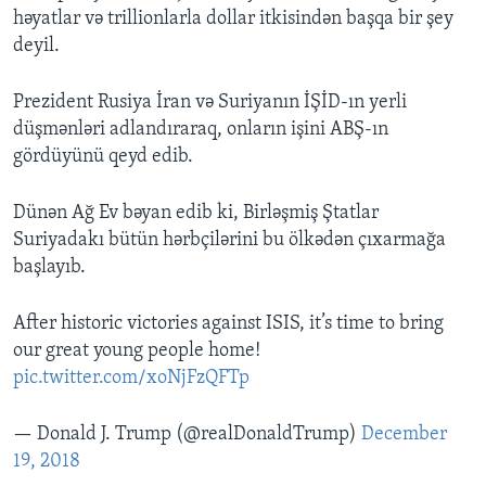
həyatlar və trillionlarla dollar itkisindən başqa bir şey
deyil.
Prezident Rusiya İran və Suriyanın İŞİD-ın yerli
düşmənləri adlandıraraq, onların işini ABŞ-ın
gördüyünü qeyd edib.
Dünən Ağ Ev bəyan edib ki, Birləşmiş Ştatlar
Suriyadakı bütün hərbçilərini bu ölkədən çıxarmağa
başlayıb.
After historic victories against ISIS, it’s time to bring
our great young people home!
pic.twitter.com/xoNjFzQFTp
— Donald J. Trump (@realDonaldTrump)
December
19, 2018