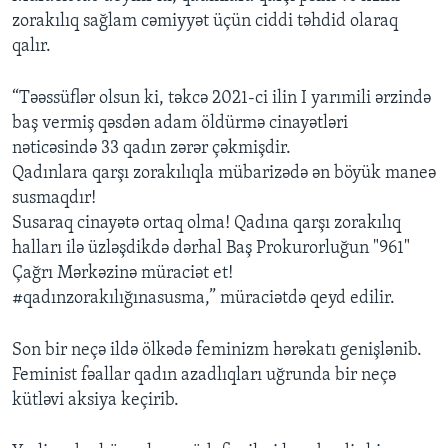
zorakılıq sağlam cəmiyyət üçün ciddi təhdid olaraq
qalır.
“Təəssüflər olsun ki, təkcə 2021-ci ilin I yarımili ərzində
baş vermiş qəsdən adam öldürmə cinayətləri
nəticəsində 33 qadın zərər çəkmişdir.
Qadınlara qarşı zorakılıqla mübarizədə ən böyük maneə
susmaqdır!
Susaraq cinayətə ortaq olma! Qadına qarşı zorakılıq
halları ilə üzləşdikdə dərhal Baş Prokurorluğun "961"
Çağrı Mərkəzinə müraciət et!
#qadınzorakılığınasusma,” müraciətdə qeyd edilir.
Son bir neçə ildə ölkədə feminizm hərəkatı genişlənib.
Feminist fəallar qadın azadlıqları uğrunda bir neçə
kütləvi aksiya keçirib.