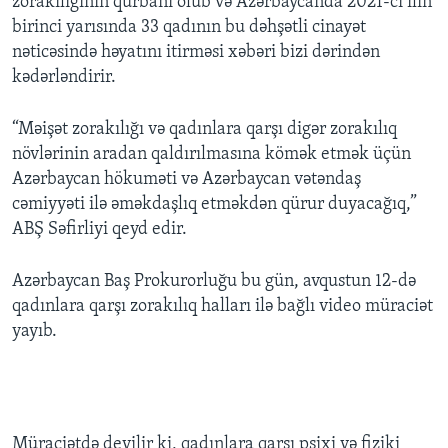
zorakılığının qurbanı olub və Azərbaycanda 2021-ci ilin
birinci yarısında 33 qadının bu dəhşətli cinayət
nəticəsində həyatını itirməsi xəbəri bizi dərindən
kədərləndirir.
“Məişət zorakılığı və qadınlara qarşı digər zorakılıq
növlərinin aradan qaldırılmasına kömək etmək üçün
Azərbaycan hökuməti və Azərbaycan vətəndaş
cəmiyyəti ilə əməkdaşlıq etməkdən qürur duyacağıq,”
ABŞ Səfirliyi qeyd edir.
Azərbaycan Baş Prokurorluğu bu gün, avqustun 12-də
qadınlara qarşı zorakılıq halları ilə bağlı video müraciət
yayıb.
Müraciətdə deyilir ki, qadınlara qarşı psixi və fiziki