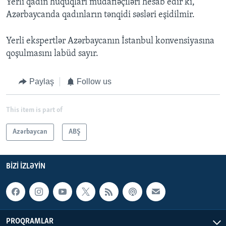
Yerli qadın hüquqları müdafiəçiləri hesab edir ki,
Azərbaycanda qadınların tənqidi səsləri eşidilmir.
Yerli ekspertlər Azərbaycanın İstanbul konvensiyasına
qoşulmasını labüd sayır.
Paylaş
Follow us
This item is part of
Azərbaycan
ABŞ
BIZI IZLƏYIN
PROQRAMLAR