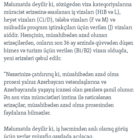
Məlumatda deyilir ki, sözügedən viza kateqoriyalarına
müraciət ərizəsinə əsaslanan iş vizaları (H1B və L),
heyət vizaları (C1/D), tələbə vizaları (F və M) və
mübadilə proqram iştirakçiları üçün verilən (J) vizaları
aiddir. Həmçinin, müsahibədən azad olunan
ərizəçilərdən, onların son 36 ay ərzində qüvvədən düşən
biznes və turizm üçün verilən (B1/B2) vizası olduqda,
yeni ərizələri qəbul edilr.
“Nəzərinizə çatdırırıq ki, müsahibədən azad olma
prosesi yalnız Azərbaycan vətəndaşlarına və
Azərbaycanda yaşayış icazəsi olan şəxslərə şamil olunur.
Ən son viza müraciətləri imtina ilə nəticələnən
ərizəçilər, müsahibədən azad olma prosesindən
faydalana bilməzlər.
Məlumatda deyilir ki, iş həcmindən asılı olaraq görüş
üçün yerlər müvafiq qaydada açılacaq.