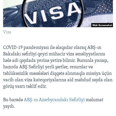
BIZI IZLƏYIN
Viza
Dillər
COVID-19 pandemiyası ilə əlaqadar olaraq ABŞ-ın
Bakıdakı səfirliyi qeyri mühacir viza əməliyyatlarını
hələ adi qaydada yerinə yetirə bilmir. Bununla yanaşı,
hazırda ABŞ Səfirliyi yerli şərtlər, resurslar və
təhlükəsizlik məsələləri diqqətə alınmaqla missiya üçün
vacib olan viza kateqoriyalarına aid məhdud sayda olan
görüş vaxtı təklif edir.
Bu barədə
ABŞ-ın Azərbycandakı Səfirliyi
məlumat
yayıb.