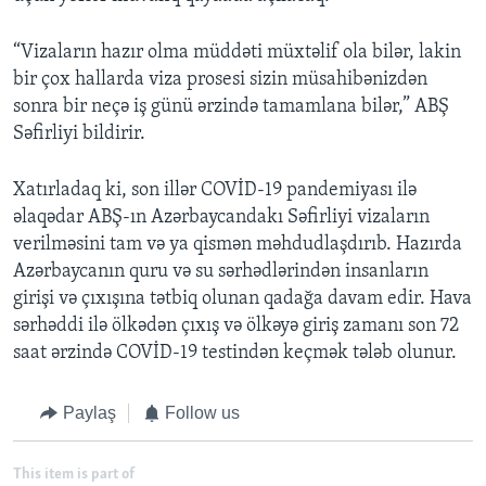
“Vizaların hazır olma müddəti müxtəlif ola bilər, lakin
bir çox hallarda viza prosesi sizin müsahibənizdən
sonra bir neçə iş günü ərzində tamamlana bilər,” ABŞ
Səfirliyi bildirir.
Xatırladaq ki, son illər COVİD-19 pandemiyası ilə
əlaqədar ABŞ-ın Azərbaycandakı Səfirliyi vizaların
verilməsini tam və ya qismən məhdudlaşdırıb. Hazırda
Azərbaycanın quru və su sərhədlərindən insanların
girişi və çıxışına tətbiq olunan qadağa davam edir. Hava
sərhəddi ilə ölkədən çıxış və ölkəyə giriş zamanı son 72
saat ərzində COVİD-19 testindən keçmək tələb olunur.
Paylaş
Follow us
This item is part of