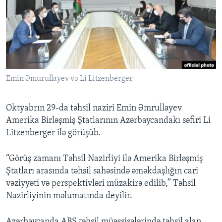
BIZI IZLƏYIN
Dillər
Emin Əmurullayev və Li Litzenberger
Oktyabrın 29-da təhsil naziri Emin Əmrullayev
Amerika Birləşmiş Ştatlarının Azərbaycandakı səfiri Li
Litzenberger ilə görüşüb.
“Görüş zamanı Təhsil Nazirliyi ilə Amerika Birləşmiş
Ştatları arasında təhsil sahəsində əməkdaşlığın cari
vəziyyəti və perspektivləri müzakirə edilib,” Təhsil
Nazirliyinin məlumatında deyilir.
Azərbaycanda ABŞ təhsil müəssisələrində təhsil alan