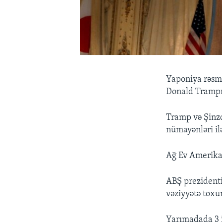
Yaponiya rəsmi
Donald Trampın
Tramp və Şinzo
nümayənləri il
Ağ Ev Amerikan
ABŞ prezidenti
vəziyyətə tox
Yarımadada 3 i