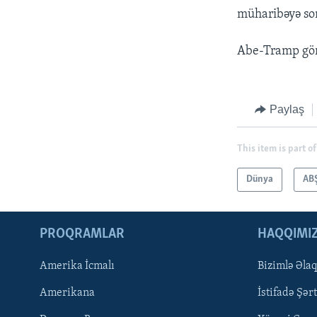
müharibəyə son 
Abe-Tramp görü
Paylaş
This item is part of
Dünya
AB
PROQRAMLAR
HAQQIMI
Amerika İcmalı
Bizimlə Əla
LEARNING ENGLISH
Amerikana
İstifadə Şərt
BIZI IZLƏYIN