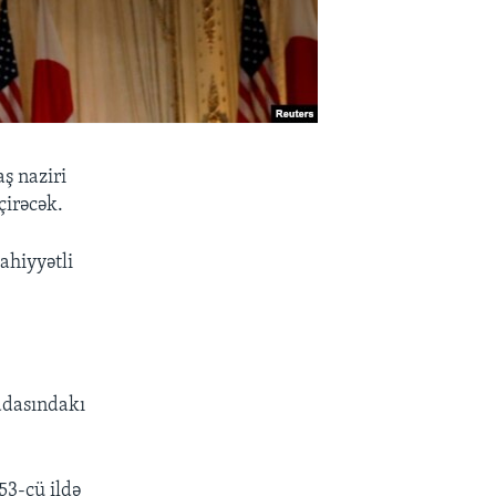
ş naziri
çirəcək.
ahiyyətli
adasındakı
53-cü ildə