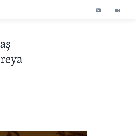
aş
oreya