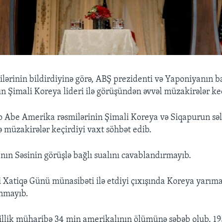
lərinin bildirdiyinə görə, ABŞ prezidenti və Yaponiyanın ba
 Şimali Koreya lideri ilə görüşündən əvvəl müzakirələr ke
 Abe Amerika rəsmilərinin Şimali Koreya və Siqapurun səl
ə müzakirələr keçirdiyi vaxt söhbət edib.
ın Səsinin görüşlə bağlı sualını cavablandırmayıb.
 Xatiqə Günü münasibəti ilə etdiyi çıxışında Koreya yarım
unmayıb.
llik müharibə 34 min amerikalının ölümünə səbəb olub. 19