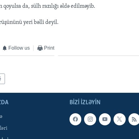
qoyulsa da, sülh razılığı əldə edilməyib.
şününü yeri bəlli deyil.
Follow us
Print
Ş
ZDA
BIZI IZLƏYIN
qə
ləri