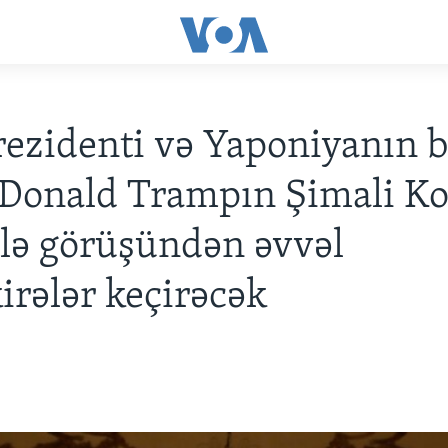
ezidenti və Yaponiyanın b
 Donald Trampın Şimali K
 ilə görüşündən əvvəl
rələr keçirəcək