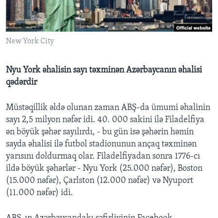
BIZI IZLƏYIN
New York City
Nyu York əhalisin sayı təxminən Azərbaycanın əhalisi
Dillər
qədərdir
Müstəqillik əldə olunan zaman ABŞ-da ümumi əhalinin
sayı 2,5 milyon nəfər idi. 40. 000 sakini ilə Filadelfiya
ən böyük şəhər sayılırdı, - bu gün isə şəhərin həmin
sayda əhalisi ilə futbol stadionunun ançaq təxminən
yarısını doldurmaq olar. Filadelfiyadan sonra 1776-cı
ildə böyük şəhərlər - Nyu York (25.000 nəfər), Boston
(15.000 nəfər), Çarlston (12.000 nəfər) və Nyuport
(11.000 nəfər) idi.