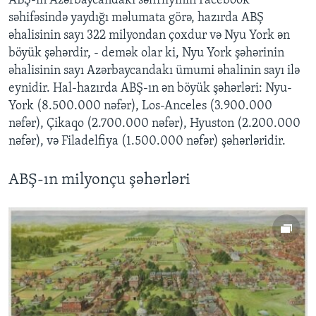
ABŞ-ın Azərbaycandakı səfirliyinin Facebook
səhifəsində yaydığı məlumata görə, hazırda ABŞ
əhalisinin sayı 322 milyondan çoxdur və Nyu York ən
böyük şəhərdir, - demək olar ki, Nyu York şəhərinin
əhalisinin sayı Azərbaycandakı ümumi əhalinin sayı ilə
eynidir. Hal-hazırda ABŞ-ın ən böyük şəhərləri: Nyu-
York (8.500.000 nəfər), Los-Anceles (3.900.000
nəfər), Çikaqo (2.700.000 nəfər), Hyuston (2.200.000
nəfər), və Filadelfiya (1.500.000 nəfər) şəhərləridir.
ABŞ-ın milyonçu şəhərləri