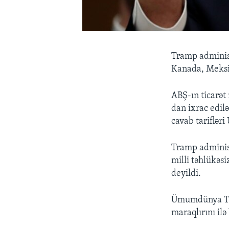
Tramp administ
Kanada, Meksik
ABŞ-ın ticarət
dan ixrac edil
cavab tariflər
Tramp administr
milli təhlükəsi
deyildi.
Ümumdünya Tica
maraqlırını il