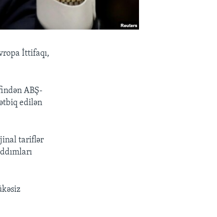
ropa İttifaqı,
əfindən ABŞ-
ətbiq edilən
inal tariflər
 addımları
ükəsiz