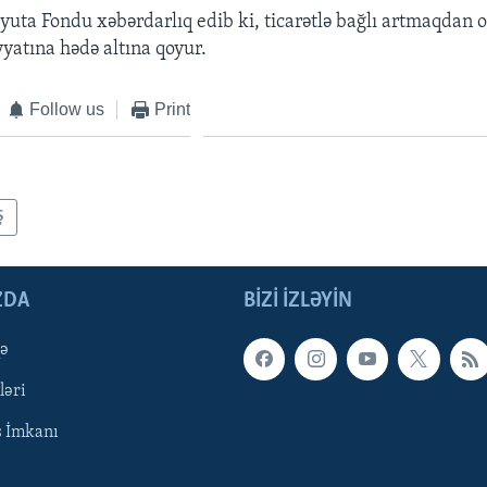
yuta Fondu xəbərdarlıq edib ki, ticarətlə bağlı artmaqdan 
yyatına hədə altına qoyur.
Follow us
Print
Ş
ZDA
BIZI IZLƏYIN
qə
ləri
ş İmkanı