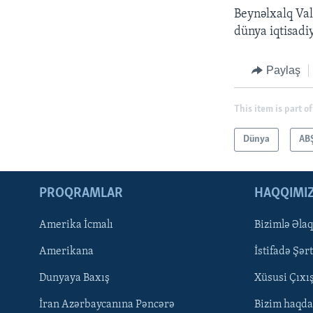
Beynəlxalq Val
dünya iqtisadi
Paylaş
This item is part of
Dünya
AB
PROQRAMLAR
HAQQIMI
Amerika İcmalı
Bizimlə Əla
LEARNING ENGLISH
Amerikana
İstifadə Şərt
BIZI IZLƏYIN
Dunyaya Baxış
Xüsusi Çıxı
İran Azərbaycanına Pəncərə
Bizim haqda