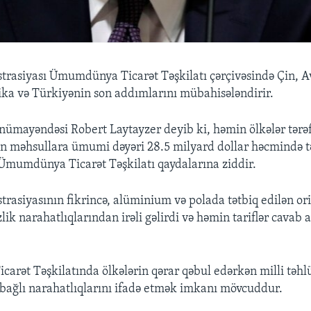
rasiyası Ümumdünya Ticarət Təşkilatı çərçivəsində Çin, Av
a və Türkiyənin son addımlarını mübahisələndirir.
 nümayəndəsi Robert Laytayzer deyib ki, həmin ölkələr tər
ən məhsullara ümumi dəyəri 28.5 milyard dollar həcmində t
i Ümumdünya Ticarət Təşkilatı qaydalarına ziddir.
asiyasının fikrincə, alüminium və polada tətbiq edilən orij
zlik narahatlıqlarından irəli gəlirdi və həmin tariflər cavab
rət Təşkilatında ölkələrin qərar qəbul edərkən milli təhl
ə bağlı narahatlıqlarını ifadə etmək imkanı mövcuddur.