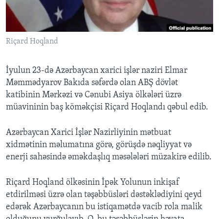
BIZI IZLƏYIN
Riçard Hoqland
İyulun 23-də Azərbaycan xarici işlər naziri Elmar
Dillər
Məmmədyarov Bakıda səfərdə olan ABŞ dövlət
katibinin Mərkəzi və Cənubi Asiya ölkələri üzrə
müavininin baş köməkçisi Riçard Hoqlandı qəbul edib.
Azərbaycan Xarici İşlər Nazirliyinin mətbuat
xidmətinin məlumatına görə, görüşdə nəqliyyat və
enerji sahəsində əməkdaşlıq məsələləri müzakirə edilib.
Riçard Hoqland ölkəsinin İpək Yolunun inkişaf
etdirilməsi üzrə olan təşəbbüsləri dəstəklədiyini qeyd
edərək Azərbaycanın bu istiqamətdə vacib rola malik