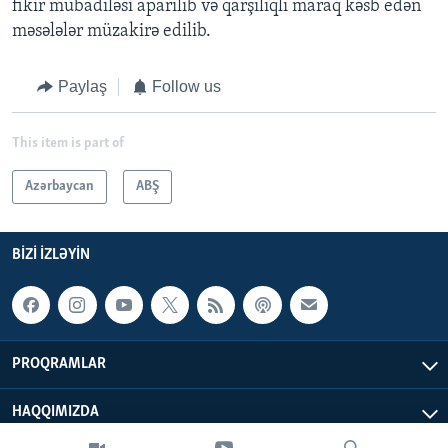
fikir mübadiləsi aparılıb və qarşılıqlı maraq kəsb edən
məsələlər müzakirə edilib.
Paylaş
Follow us
This item is part of
Azərbaycan
ABŞ
BIZI IZLƏYIN
PROQRAMLAR
HAQQIMIZDA