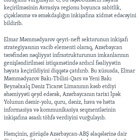
olduğunu vurğulayıb. O, bu təşəbbüslərin həyata
keçirilməsinin Avrasiya regionu boyunca sabitlik,
çiçəklənmə və əməkdaşlığın inkişafına xidmət edəcəyini
bildirib.
Elmar Məmmədyarov qeyri-neft sektorunun inkişafı
strategiyasının vacib elementi olaraq, Azərbaycan
tərəfindən nəqliyyat infrastrukturunun imkanlarının
genişləndirilməsi istiqamətində ardıcıl fəaliyyətin
həyata keçirildiyini diqqətə çatdırıb. Bu xüsusda, Elmar
Məmmədyarov Bakı-Tbilisi-Qars və Yeni Bakı
Beynəlxalq Dəniz Ticarət Limanının kəsb etdiyi
əhəmiyyəti qeyd edərək, Azərbaycanın tarixi İpək
Yolunun dəmir-yolu, quru, dəniz, hava və hətta
informasiya və kommunikasiya seqmentlərinin
inkişafına əsaslı töhfə verdiyini vurğulayıb.
Həmçinin, görüşdə Azərbaycan-ABŞ əlaqələrinə dair