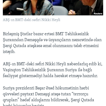
BIZI IZLƏYIN
ABŞ-ın BMT-dəki səfiri Nikki Heyli
Birləşmiş Ştatlar bazar ertəsi BMT Təhlükəsizlik
Dillər
Şurasından Dəməşqdə və üsyançıların nəzarətində olan
Şərqi Qutada atəşkəsə əməl olunmasını tələb etməsini
istəyib.
ABŞ-ın BMT-dəki səfiri Nikki Heyli xəbərdarlıq edib ki,
Vaşinqton Təhlükəsizlik Şurasının Suriya ilə bağlı
fəaliyyət göstərmədiyi halda hərəkət etməyə hazırdır.
Suriya prezidenti Bəşar Əsəd hökumətinin hərbi
qüvvələri paytaxt Dəməşqi atəşə tutan “terrorçu
qrupları” hədəf aldıqlarını bildirərək, Şərqi Qutada