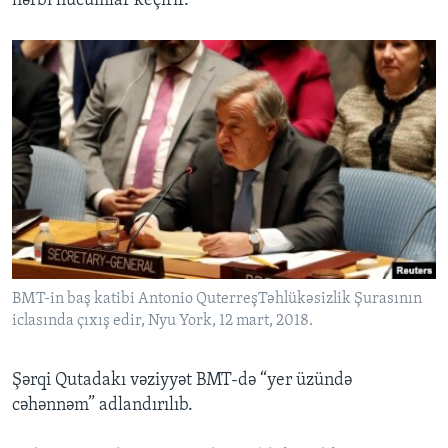
hərbi hücumlar keçirir.
BMT-in baş katibi Antonio QuterreşTəhlükəsizlik Şurasının
iclasında çıxış edir, Nyu York, 12 mart, 2018.
Şərqi Qutadakı vəziyyət BMT-də “yer üzündə
cəhənnəm” adlandırılıb.