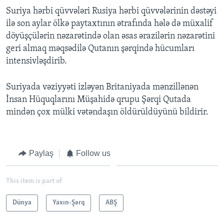
Suriya hərbi qüvvələri Rusiya hərbi qüvvələrinin dəstəyi
ilə son aylar ölkə paytaxtının ətrafında hələ də müxalif
döyüşçülərin nəzarətində olan əsas ərazilərin nəzarətini
geri almaq məqsədilə Qutanın şərqində hücumları
intensivləşdirib.
Suriyada vəziyyəti izləyən Britaniyada mənzillənən
İnsan Hüquqlarını Müşahidə qrupu Şərqi Qutada
mindən çox mülki vətəndaşın öldürüldüyünü bildirir.
Paylaş
Follow us
This item is part of
Dünya
Yaxın-Şərq
ABŞ