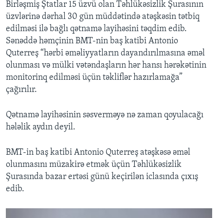
Birləşmiş Ştatlar 15 üzvü olan Təhlükəsizlik Şurasının
üzvlərinə dərhal 30 gün müddətində atəşkəsin tətbiq
edilməsi ilə bağlı qətnamə layihəsini təqdim edib.
Sənəddə həmçinin BMT-nin baş katibi Antonio
Quterreş “hərbi əməliyyatların dayandırılmasına əməl
olunması və mülki vətəndaşların hər hansı hərəkətinin
monitorinq edilməsi üçün təkliflər hazırlamağa”
çağırılır.
Qətnamə layihəsinin səsverməyə nə zaman qoyulacağı
hələlik aydın deyil.
BMT-in baş katibi Antonio Quterreş atəşkəsə əməl
olunmasını müzakirə etmək üçün Təhlükəsizlik
Şurasında bazar ertəsi günü keçirilən iclasında çıxış
edib.