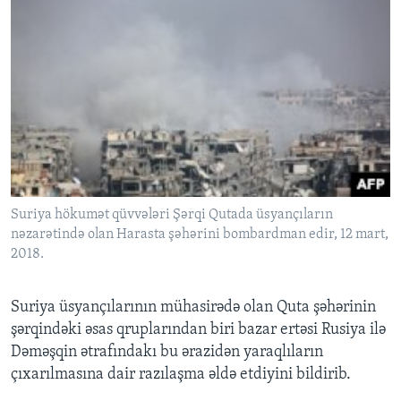
Suriya hökumət qüvvələri Şərqi Qutada üsyançıların
nəzarətində olan Harasta şəhərini bombardman edir, 12 mart,
2018.
Suriya üsyançılarının mühasirədə olan Quta şəhərinin
şərqindəki əsas qruplarından biri bazar ertəsi Rusiya ilə
Dəməşqin ətrafındakı bu ərazidən yaraqlıların
çıxarılmasına dair razılaşma əldə etdiyini bildirib.