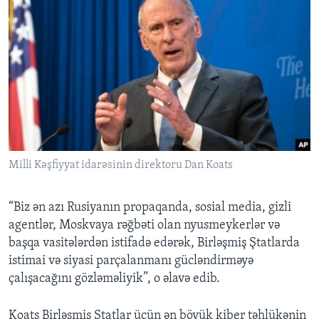
Milli Kəşfiyyat idarəsinin direktoru Dan Koats
“Biz ən azı Rusiyanın propaqanda, sosial media, gizli
agentlər, Moskvaya rəğbəti olan nyusmeykerlər və
başqa vasitələrdən istifadə edərək, Birləşmiş Ştatlarda
istimai və siyasi parçalanmanı gücləndirməyə
çalışacağını gözləməliyik”, o əlavə edib.
Koats Birləşmiş Ştatlar üçün ən böyük kiber təhlükənin