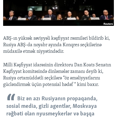
BIZI IZLƏYIN
Dillər
ABŞ-ın yüksək səviyyəli kəşfiyyat rəsmiləri bildirib ki,
Rusiya ABŞ-da noyabr ayında Konqres seçkilərinə
müdaxilə etmək niyyətindədir.
Milli Kəşfiyyat idarəsinin direktoru Dan Koats Senatın
Kəşfiyyat komitəsində dinləmələr zamanı deyib ki,
Rusiya ortamüddətli seçkilərə “öz əməliyyatlarını
gücləndirmək üçün potensial hədəf “ kimi baxır.
Biz ən azı Rusiyanın propaqanda,
sosial media, gizli agentlər, Moskvaya
rəğbəti olan nyusmeykerlər və başqa