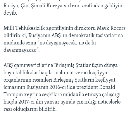
Rusiya, Çin, Şimali Koreya və İran tərəfindən gəldiyini
deyib.
Milli Təhlükəsizlik agentliyinin direktoru Mayk Rocers
bildirib ki, Rusiyanın ABŞ-ın demokratik təsisatlarına
müdaxilə əzmi “nə dəyişməyəcək, nə də ki
dayanmayacaq”.
ABŞ qanunvericilərinə Birləşmiş Ştatlar üçün dünya
boyu təhlükələr haqda məlumat verən kəşfiyyat
orqanlarının rəsmiləri Birləşmiş Ştatların kəşfiyyat
icmasının Rusiyanın 2016-cı ildə prezident Donald
Trampın xeyrinə seçkilərə müdaxilə etməyə çalışdığı
haqda 2017-ci ilin yanvar ayında çıxardığı nəticələrlə
razı olduqlarını bildirib.