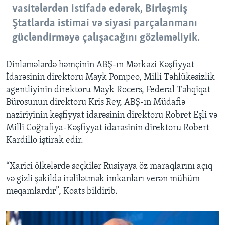
vasitələrdən istifadə edərək, Birləşmiş
Ştatlarda istimai və siyasi parçalanmanı
gücləndirməyə çalışacağını gözləməliyik.
Dinləmələrdə həmçinin ABŞ-ın Mərkəzi Kəşfiyyat
İdarəsinin direktoru Mayk Pompeo, Milli Təhlükəsizlik
agentliyinin direktoru Mayk Rocers, Federal Təhqiqat
Bürosunun direktoru Kris Rey, ABŞ-ın Müdafiə
naziriyinin kəşfiyyat idarəsinin direktoru Robret Eşli və
Milli Coğrafiya-Kəşfiyyat idarəsinin direktoru Robert
Kardillo iştirak edir.
“Xarici ölkələrdə seçkilər Rusiyaya öz maraqlarını açıq
və gizli şəkildə irəlilətmək imkanları verən mühüm
məqamlardır”, Koats bildirib.