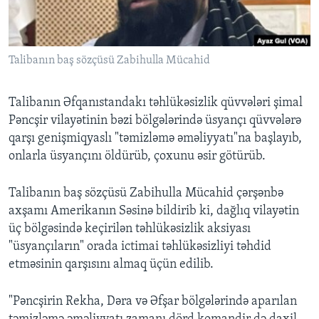
BIZI IZLƏYIN
Talibanın baş sözçüsü Zabihulla Mücahid
Talibanın Əfqanıstandakı təhlükəsizlik qüvvələri şimal
Dillər
Pəncşir vilayətinin bəzi bölgələrində üsyançı qüvvələrə
qarşı genişmiqyaslı "təmizləmə əməliyyatı"na başlayıb,
onlarla üsyançını öldürüb, çoxunu əsir götürüb.
Talibanın baş sözçüsü Zabihulla Mücahid çərşənbə
axşamı Amerikanın Səsinə bildirib ki, dağlıq vilayətin
üç bölgəsində keçirilən təhlükəsizlik aksiyası
"üsyançıların" orada ictimai təhlükəsizliyi təhdid
etməsinin qarşısını almaq üçün edilib.
"Pəncşirin Rekha, Dəra və Əfşar bölgələrində aparılan