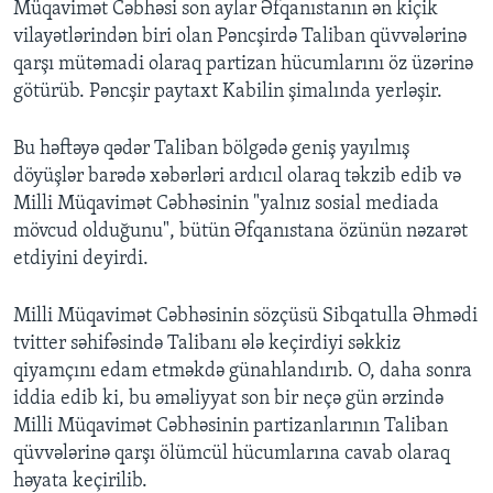
Müqavimət Cəbhəsi son aylar Əfqanıstanın ən kiçik
vilayətlərindən biri olan Pəncşirdə Taliban qüvvələrinə
qarşı mütəmadi olaraq partizan hücumlarını öz üzərinə
götürüb. Pəncşir paytaxt Kabilin şimalında yerləşir.
Bu həftəyə qədər Taliban bölgədə geniş yayılmış
döyüşlər barədə xəbərləri ardıcıl olaraq təkzib edib və
Milli Müqavimət Cəbhəsinin "yalnız sosial mediada
mövcud olduğunu", bütün Əfqanıstana özünün nəzarət
etdiyini deyirdi.
Milli Müqavimət Cəbhəsinin sözçüsü Sibqatulla Əhmədi
tvitter səhifəsində Talibanı ələ keçirdiyi səkkiz
qiyamçını edam etməkdə günahlandırıb. O, daha sonra
iddia edib ki, bu əməliyyat son bir neçə gün ərzində
Milli Müqavimət Cəbhəsinin partizanlarının Taliban
qüvvələrinə qarşı ölümcül hücumlarına cavab olaraq
həyata keçirilib.