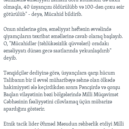
təmizləmə əməliyyatı zamanı dörd komandir də daxil
olmaqla, 40 üsyançını öldürülübb və 100-dən çoxu əsir
götürülüb" - deyə, Mücahid bildirib.
Onun sözlərinə görə, əməliyyat həftənin əvvəlində
qiyamçıların təxribat əməllərinə cavab olaraq başlayıb.
O, "Mücahidlər (təhlükəsizlik qüvvələri) oradakı
əməliyyatı dünən gecə saatlarında yekunlaşdırıb"
deyib.
Tənqidçilər dediyinə görə, üsyançılara qarşı hücum
Talibanın bir il əvvəl müharibəyə səhnə olan ölkədə
hakimiyyəti ələ keçirdikdən sonra Pəncşirdə və qonşu
Baqlan vilayətinin bəzi bölgələrində Milli Müqavimət
Cəbhəsinin fəaliyyətini cilovlamaq üçün mübarizə
apardığını göstərir.
Etnik tacik lider Əhməd Məsudun rəhbərlik etdiyi Milli