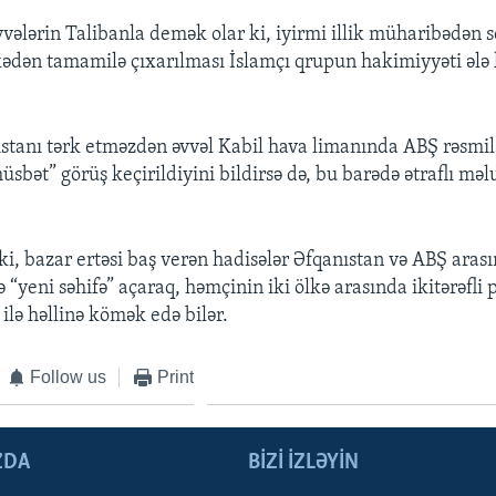
vələrin Talibanla demək olar ki, iyirmi illik müharibədən s
ədən tamamilə çıxarılması İslamçı qrupun hakimiyyəti ələ
stanı tərk etməzdən əvvəl Kabil hava limanında ABŞ rəsmilə
sbət” görüş keçirildiyini bildirsə də, bu barədə ətraflı mə
ki, bazar ertəsi baş verən hadisələr Əfqanıstan və ABŞ aras
“yeni səhifə” açaraq, həmçinin iki ölkə arasında ikitərəfli
 ilə həllinə kömək edə bilər.
Follow us
Print
ZDA
BIZI IZLƏYIN