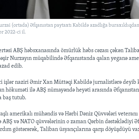
urzai (ortada) Əfqanıstan paytaxtı Kabildə azadlığa buraxıldıqdan s
 2022-ci il.
ertəsi ABŞ həbsxanasında ömürlük həbs cəzası çəkən Talib
şir Nurzayın müqabilində Əfqanıstanda qalan yeganə amer
azad edib.
ci işlər naziri Əmir Xan Müttəqi Kabildə jurnalistlərə deyib
n hökuməti ilə ABŞ nümayəndə heyəti arasında Əfqanıstan
 baş tutub.
şlı amerikalı mühəndis və Hərbi Dəniz Qüvvələri veteranı
ndə ABŞ və NATO qüvvələrinin o zaman Qərbin dəstəklədiyi Ə
dım göstərərək, Taliban üsyançılarına qarşı döyüşdüyü va