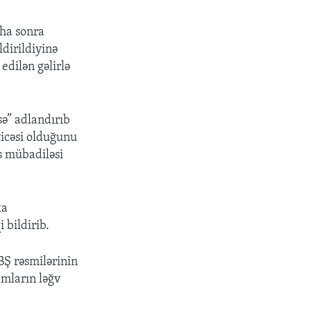
aha sonra
dirildiyinə
edilən gəlirlə
ə” adlandırıb
ticəsi olduğunu
s mübadiləsi
ka
 bildirib.
BŞ rəsmilərinin
amların ləğv