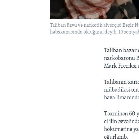
Taliban üzvü və narkotik alverçisi Bəşir N
həbsxanasında olduğunu deyib, 19 sentyabr
Taliban bazar 
narkobaronu Bə
Mark Freriksi 
Talibanın xari
mübadiləsi onu
hava limanında
Təxminən 60 ya
ci ilin əvvəli
hökumətinə yar
oğurlanıb.