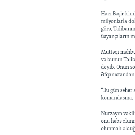
Hacı Bəşir kim
milyonlarla do
görə, Talibanın
üsyançıların m
Müttəqi məhbus
və bunun Talib
deyib. Onun sö
Əfqanıstandan 
“Bu gün səhər 
komandasına, Ha
Nurzayın vəkil
onu həbs olunm
olunmalı oldu