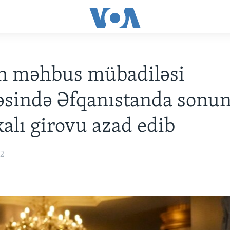
an məhbus mübadiləsi
əsində Əfqanıstanda sonu
alı girovu azad edib
22