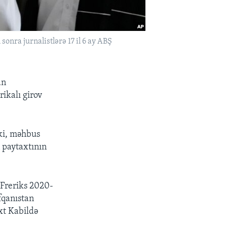
onra jurnalistlərə 17 il 6 ay ABŞ
an
ikalı girov
 ki, məhbus
 paytaxtının
 Freriks 2020-
fqanıstan
xt Kabildə