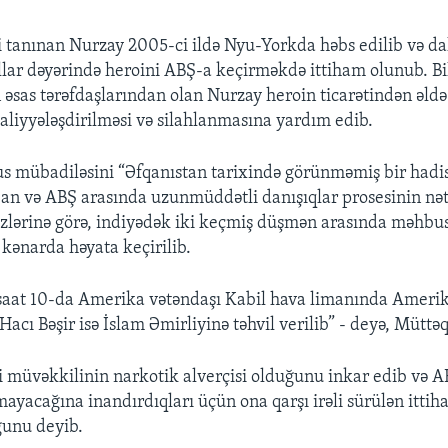
i tanınan Nurzay 2005-ci ildə Nyu-Yorkda həbs edilib və d
llar dəyərində heroini ABŞ-a keçirməkdə ittiham olunub. Bil
 əsas tərəfdaşlarından olan Nurzay heroin ticarətindən əldə 
aliyyələşdirilməsi və silahlanmasına yardım edib.
 mübadiləsini “Əfqanıstan tarixində görünməmiş bir hadis
an və ABŞ arasında uzunmüddətli danışıqlar prosesinin nə
zlərinə görə, indiyədək iki keçmiş düşmən arasında məhbu
kənarda həyata keçirilib.
saat 10-da Amerika vətəndaşı Kabil hava limanında Ameri
cı Bəşir isə İslam Əmirliyinə təhvil verilib” - deyə, Müttəqi
i müvəkkilinin narkotik alverçisi olduğunu inkar edib və A
ayacağına inandırdıqları üçün ona qarşı irəli sürülən ittih
ğunu deyib.