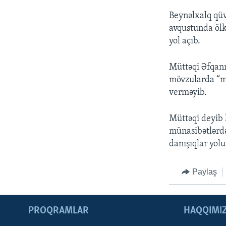
Beynəlxalq qüv
avqustunda ölk
yol açıb.
Müttəqi Əfqanı
mövzularda “mü
verməyib.
Müttəqi deyib 
münasibətlərdə 
danışıqlar yolu
Paylaş
PROQRAMLAR
HAQQIMI