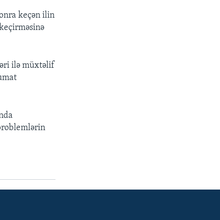
onra keçən ilin
 keçirməsinə
ri ilə müxtəlif
lumat
ında
 problemlərin