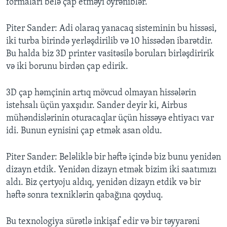
formaları belə çap etməyi öyrəniblər.
Piter Sander: Adi olaraq yanacaq sisteminin bu hissəsi,
iki turba birində yerləşdirilib və 10 hissədən ibarətdir.
Bu halda biz 3D printer vasitəsilə boruları birləşdiririk
və iki borunu birdən çap edirik.
3D çap həmçinin artıq mövcud olmayan hissələrin
istehsalı üçün yaxşıdır. Sander deyir ki, Airbus
mühəndislərinin oturacaqlar üçün hissəyə ehtiyacı var
idi. Bunun eynisini çap etmək asan oldu.
Piter Sander: Beləliklə bir həftə içində biz bunu yenidən
dizayn etdik. Yenidən dizayn etmək bizim iki saatımızı
aldı. Biz çertyoju aldıq, yenidən dizayn etdik və bir
həftə sonra texniklərin qabağına qoyduq.
Bu texnologiya sürətlə inkişaf edir və bir təyyarəni