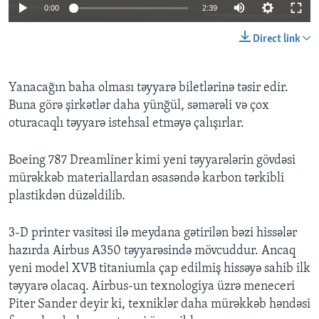
0:00
2:39
BIZI IZLƏYIN
Direct link
Yanacağın baha olması təyyarə biletlərinə təsir edir.
Dillər
Buna görə şirkətlər daha yünğül, səmərəli və çox
oturacaqlı təyyarə istehsal etməyə çalışırlar.
Boeing 787 Dreamliner kimi yeni təyyarələrin gövdəsi
mürəkkəb materiallardan əsasəndə karbon tərkibli
plastikdən düzəldilib.
3-D printer vasitəsi ilə meydana gətirilən bəzi hissələr
hazırda Airbus A350 təyyarəsində mövcuddur. Ancaq
yeni model XVB titaniumla çap edilmiş hissəyə sahib ilk
təyyarə olacaq. Airbus-un texnologiya üzrə meneceri
Piter Sander deyir ki, texniklər daha mürəkkəb həndəsi