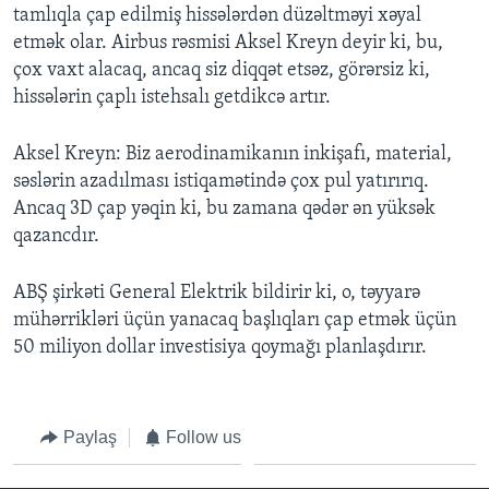
tamlıqla çap edilmiş hissələrdən düzəltməyi xəyal
etmək olar. Airbus rəsmisi Aksel Kreyn deyir ki, bu,
çox vaxt alacaq, ancaq siz diqqət etsəz, görərsiz ki,
hissələrin çaplı istehsalı getdikcə artır.
Aksel Kreyn: Biz aerodinamikanın inkişafı, material,
səslərin azadılması istiqamətində çox pul yatırırıq.
Ancaq 3D çap yəqin ki, bu zamana qədər ən yüksək
qazancdır.
ABŞ şirkəti General Elektrik bildirir ki, o, təyyarə
mühərrikləri üçün yanacaq başlıqları çap etmək üçün
50 miliyon dollar investisiya qoymağı planlaşdırır.
Paylaş
Follow us