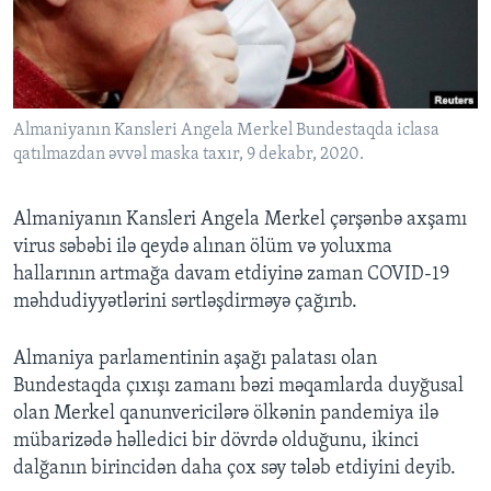
BIZI IZLƏYIN
Almaniyanın Kansleri Angela Merkel Bundestaqda iclasa
qatılmazdan əvvəl maska taxır, 9 dekabr, 2020.
Dillər
Almaniyanın Kansleri Angela Merkel çərşənbə axşamı
virus səbəbi ilə qeydə alınan ölüm və yoluxma
hallarının artmağa davam etdiyinə zaman COVID-19
məhdudiyyətlərini sərtləşdirməyə çağırıb.
Almaniya parlamentinin aşağı palatası olan
Bundestaqda çıxışı zamanı bəzi məqamlarda duyğusal
olan Merkel qanunvericilərə ölkənin pandemiya ilə
mübarizədə həlledici bir dövrdə olduğunu, ikinci
dalğanın birincidən daha çox səy tələb etdiyini deyib.