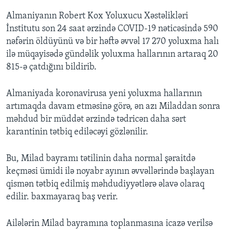
Almaniyanın Robert Kox Yoluxucu Xəstəlikləri
İnstitutu son 24 saat ərzində COVID-19 nəticəsində 590
nəfərin öldüyünü və bir həftə əvvəl 17 270 yoluxma halı
ilə müqayisədə gündəlik yoluxma hallarının artaraq 20
815-ə çatdığını bildirib.
Almaniyada koronavirusa yeni yoluxma hallarının
artımaqda davam etməsinə görə, ən azı Miladdan sonra
məhdud bir müddət ərzində tədricən daha sərt
karantinin tətbiq ediləcəyi gözlənilir.
Bu, Milad bayramı tətilinin daha normal şəraitdə
keçməsi ümidi ilə noyabr ayının əvvəllərində başlayan
qismən tətbiq edilmiş məhdudiyyətlərə əlavə olaraq
edilir. baxmayaraq baş verir.
Ailələrin Milad bayramına toplanmasına icazə verilsə