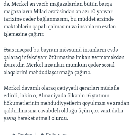
də, Merkel ən vacib mağazalardan bütün başqa
mağazaların Milad ərəfəsindən ən azı 10 yanvar
tarixinə qədər bağlanmasını, bu müddət ərzində
məktəblərin qapalı qalmasını və insanların evdən
işləməsinə çağırır.
Əsas məqsəd bu bayram mövsümü insanların evdə
qalaraq infeksiyanı ötürməsinə imkan verməməkdən
ibarətdir. Merkel insanları mümkün qədər sosial
əlaqələrini məhdudlaşdırmağa çağırıb.
Merkel davamlı olaraq qətiyyətli qərarları müdafiə
edirdi, lakin o, Almaniyada ölkənin 16 ştatının
hökumətlərinin məhdudiyyətlərin qoyulması və aradan
qaldırılmasına cavabdeh olduğu üçün çox vaxt daha
yavaş hərəkət etməli olurdu.