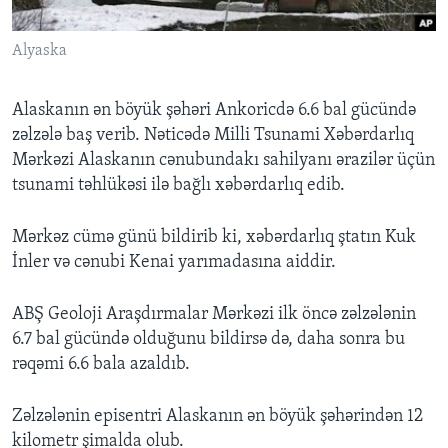
Alyaska
BIZI IZLƏYIN
Alaskanın ən böyük şəhəri Ankoricdə 6.6 bal gücündə
zəlzələ baş verib. Nəticədə Milli Tsunami Xəbərdarlıq
Dillər
Mərkəzi Alaskanın cənubundakı sahilyanı ərazilər üçün
tsunami təhlükəsi ilə bağlı xəbərdarlıq edib.
Mərkəz cümə günü bildirib ki, xəbərdarlıq ştatın Kuk
İnler və cənubi Kenai yarımadasına aiddir.
ABŞ Geoloji Araşdırmalar Mərkəzi ilk öncə zəlzələnin
6.7 bal gücündə olduğunu bildirsə də, daha sonra bu
rəqəmi 6.6 bala azaldıb.
Zəlzələnin episentri Alaskanın ən böyük şəhərindən 12
kilometr şimalda olub.