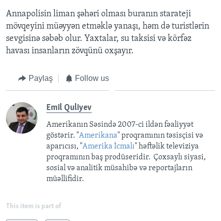
Annapolisin liman şəhəri olması buranın starateji
mövqeyini müəyyən etməklə yanaşı, həm də turistlərin
sevgisinə səbəb olur. Yaxtalar, su taksisi və körfəz
havası insanların zövqünü oxşayır.
Paylaş
Follow us
Emil Quliyev
Amerikanın Səsində 2007-ci ildən fəaliyyət
göstərir. "
Amerikana
" proqramının təsisçisi və
aparıcısı, "
Amerika İcmalı
" həftəlik televiziya
proqramının baş prodüseridir. Çoxsaylı siyasi,
sosial və analitik müsahibə və reportajların
müəllifidir.
This item is part of