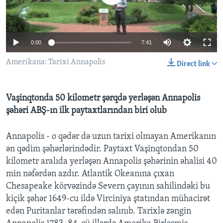
BIZI IZLƏYIN
0:00
7:41
Amerikana: Tarixi Annapolis
Direct link
Dillər
Vaşinqtonda 50 kilometr şərqdə yerləşən Annapolis
şəhəri ABŞ-ın ilk paytaxtlarından biri olub
Annapolis - o qədər də uzun tarixi olmayan Amerikanın
ən qədim şəhərlərindədir. Paytaxt Vaşinqtondan 50
kilometr aralıda yerləşən Annapolis şəhərinin əhalisi 40
min nəfərdən azdır. Atlantik Okeanına çıxan
Chesapeake körvəzində Severn çayının sahilindəki bu
kiçik şəhər 1649-cu ildə Virciniya ştatından mühacirət
edən Puritanlar tərəfindən salınıb. Tarixlə zəngin