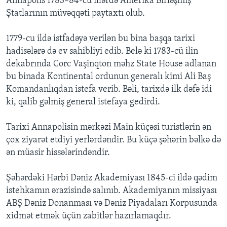
Annapolis 1783–84-cü illərdə Amerika Birləşmiş
Ştatlarının müvəqqəti paytaxtı olub.
1779-cu ildə istfadəyə verilən bu bina başqa tarixi
hadisələrə də ev sahibliyi edib. Belə ki 1783-cü ilin
dekabrında Corc Vaşinqton məhz State House adlanan
bu binada Kontinental ordunun generalı kimi Ali Baş
Komandanlıqdan istefa verib. Bəli, tarixdə ilk dəfə idi
ki, qalib gəlmiş general istefaya gedirdi.
Tarixi Annapolisin mərkəzi Main küçəsi turistlərin ən
çox ziyarət etdiyi yerlərdəndir. Bu küçə şəhərin bəlkə də
ən müasir hissələrindəndir.
Şəhərdəki Hərbi Dəniz Akademiyası 1845-ci ildə qədim
istehkamın ərazisində salınıb. Akademiyanın missiyası
ABŞ Dəniz Donanması və Dəniz Piyadaları Korpusunda
xidmət etmək üçün zabitlər hazırlamaqdır.