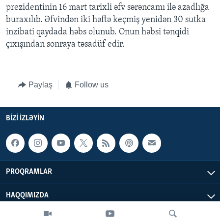
prezidentinin 16 mart tarixli əfv sərəncamı ilə azadlığa
buraxılıb. Əfvindən iki həftə keçmiş yenidən 30 sutka
inzibati qaydada həbs olunub. Onun həbsi tənqidi
çıxışından sonraya təsadüf edir.
Paylaş
Follow us
BIZI IZLƏYIN
PROQRAMLAR
HAQQIMIZDA