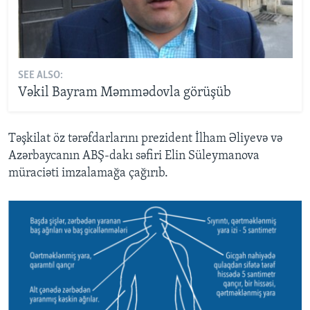
SEE ALSO:
Vəkil Bayram Məmmədovla görüşüb
Təşkilat öz tərəfdarlarını prezident İlham Əliyevə və
Azərbaycanın ABŞ-dakı səfiri Elin Süleymanova
müraciəti imzalamağa çağırıb.