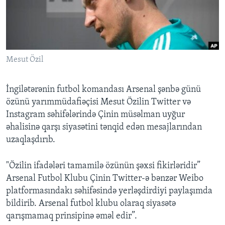
BIZI IZLƏYIN
Mesut Özil
Dillər
İngilətərənin futbol komandası Arsenal şənbə günü
özünü yarımmüdafiəçisi Mesut Özilin Twitter və
Instagram səhifələrində Çinin müsəlman uyğur
əhalisinə qarşı siyasətini tənqid edən mesajlarından
uzaqlaşdırıb.
"Özilin ifadələri tamamilə özünün şəxsi fikirləridir”
Arsenal Futbol Klubu Çinin Twitter-ə bənzər Weibo
platformasındakı səhifəsində yerləşdirdiyi paylaşımda
bildirib. Arsenal futbol klubu olaraq siyasətə
qarışmamaq prinsipinə əməl edir”.