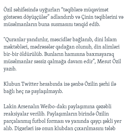
Özil səhifəsində uyğurları “təqiblərə müqavimət
göstərən döyüşçülər” adlandırıb və Çinin təqiblərini və
müsəlmanların buna susmasını tənqid edib.
"Quranlar yandırılır, məscidlər bağlanıb, dini İslam
məktəbləri, mədrəsələr qadağan olunub, din alimləri
bir-bir öldürülüb. Bunların hamısına baxmayaraq
müsəlmanlar səssiz qalmağa davam edir”, Mesut Özil
yazıb.
Klubun Twitter hesabında isə şənbə Özilin şərhi ilə
bağlı heç nə paylaşılmayıb.
Lakin Arsenalın Weibo-dakı paylaşımına qəzəbli
reaksiyalar verilib. Paylaşımların birində Özilin
parçalanmış futbol forması və yanında qayçı şəkli yer
alıb. Digərləri isə onun klubdan çıxarılmasını tələb