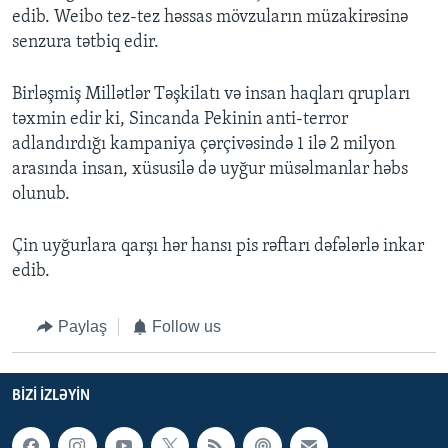
edib. Weibo tez-tez həssas mövzuların müzakirəsinə
senzura tətbiq edir.
Birləşmiş Millətlər Təşkilatı və insan haqları qrupları
təxmin edir ki, Sincanda Pekinin anti-terror
adlandırdığı kampaniya çərçivəsində 1 ilə 2 milyon
arasında insan, xüsusilə də uyğur müsəlmanlar həbs
olunub.
Çin uyğurlara qarşı hər hansı pis rəftarı dəfələrlə inkar
edib.
Paylaş
Follow us
BIZI IZLƏYIN