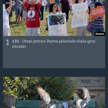
BIZI IZLƏYIN
Dillər
1
ABŞ - Ohayo ştatının Deyton şəhərində silaha qarşı
etirazlar