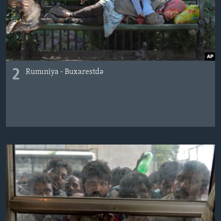
2
Rumıniya - Buxarestdə