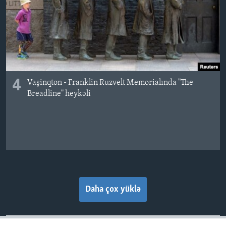
4
Vaşinqton - Franklin Ruzvelt Memorialında "The
Breadline" heykəli
Daha çox yüklə