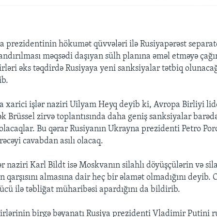
 prezidentinin hökumət qüvvələri ilə Rusiyapərəst separat
andırılması məqsədi daşıyan sülh planına əməl etməyə çağ
zirləri əks təqdirdə Rusiyaya yeni sanksiyalar tətbiq olunaca
ib.
 xarici işlər naziri Uilyam Heyq deyib ki, Avropa Birliyi li
ək Brüssel zirvə toplantısında daha geniş sanksiyalar barəd
olacaqlar. Bu qərar Rusiyanın Ukrayna prezidenti Petro P
rəcəyi cavabdan asılı olacaq.
lər naziri Karl Bildt isə Moskvanın silahlı döyüşçülərin və sil
n qarşısını almasına dair heç bir əlamət olmadığını deyib. 
cü ilə təbliğat müharibəsi apardığını da bildirib.
zirlərinin birgə bəyanatı Rusiya prezidenti Vladimir Putini r