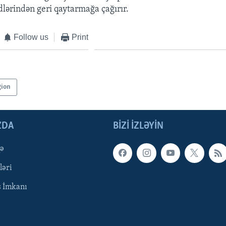
lərindən geri qaytarmağa çağırır.
Follow us
Print
gion
ZDA
BIZI IZLƏYIN
qə
ləri
ş İmkanı