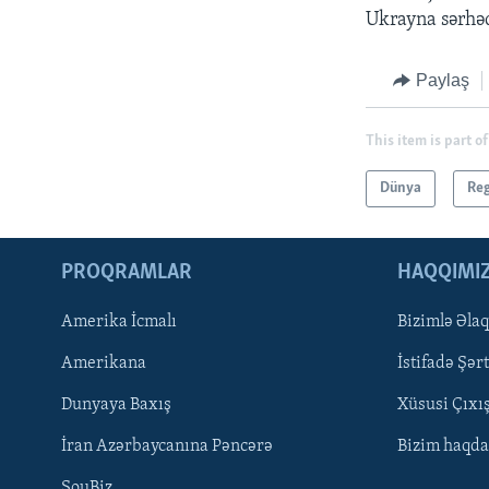
Ukrayna sərhəd
Paylaş
This item is part of
Dünya
Re
PROQRAMLAR
HAQQIMI
Amerika İcmalı
Bizimlə Əla
LEARNING ENGLISH
Amerikana
İstifadə Şərt
BIZI IZLƏYIN
Dunyaya Baxış
Xüsusi Çıxı
İran Azərbaycanına Pəncərə
Bizim haqda
ŞouBiz