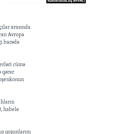
çılar arasında
ıran Avropa
ğı barədə
derləri cümə
ə qərar
oroşenkonun
ahların
O, habelə
us qoşunlarını