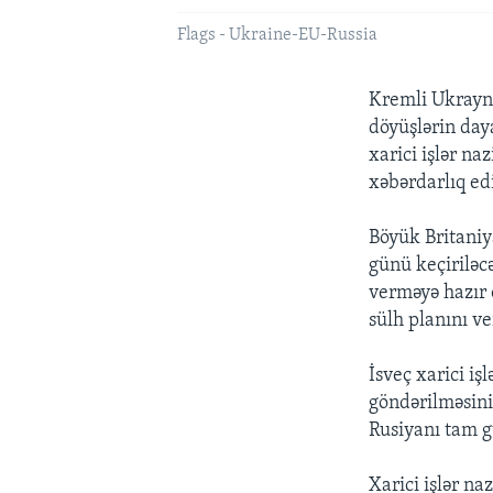
Flags - Ukraine-EU-Russia
Kremli Ukrayna
döyüşlərin day
xarici işlər na
xəbərdarlıq ed
Böyük Britaniya
günü keçiriləc
verməyə hazır 
sülh planını ve
İsveç xarici iş
göndərilməsini
Rusiyanı tam gü
Xarici işlər na