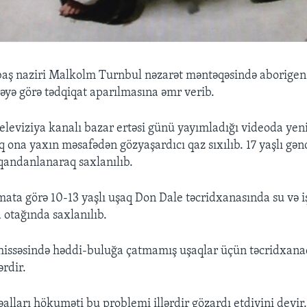
baş naziri Malkolm Turnbul nəzarət məntəqəsində aborige
cəyə görə tədqiqat aparılmasına əmr verib.
televiziya kanalı bazar ertəsi günü yayımladığı videoda yen
ona yaxın məsafədən gözyaşardıcı qaz sıxılıb. 17 yaşlı gənc
qandanlanaraq saxlanılıb.
ata görə 10-13 yaşlı uşaq Don Dale təcridxanasında su və i
 otağında saxlanılıb.
hissəsində həddi-buluğa çatmamış uşaqlar üçün təcridxana
ərdir.
əalları hökuməti bu problemi illərdir gözardı etdiyini deyir