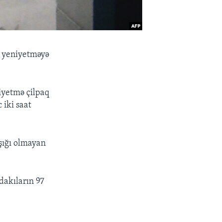
n yeniyetməyə
iyetmə çilpaq
 iki saat
şığı olmayan
dakıların 97
.