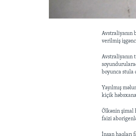
Avstraliyanın 
verilmiş işgən
Avstraliyanın 
soyundurularaq 
boyunca stula 
Yayılmış məlum
kiçik həbsxana
Ölkənin şimal 
faizi aborigenl
İnsan haqları f