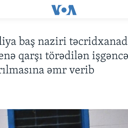
liya baş naziri təcridxana
enə qarşı törədilən işgənc
rılmasına əmr verib