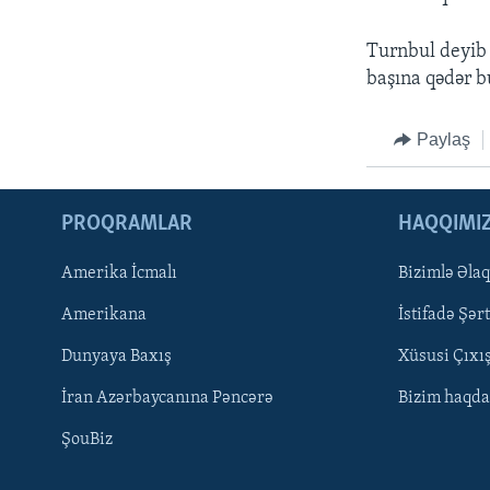
Turnbul deyib 
başına qədər b
Paylaş
PROQRAMLAR
HAQQIMI
Amerika İcmalı
Bizimlə Əla
LEARNING ENGLISH
Amerikana
İstifadə Şərt
BIZI IZLƏYIN
Dunyaya Baxış
Xüsusi Çıxı
İran Azərbaycanına Pəncərə
Bizim haqda
ŞouBiz
Dillər