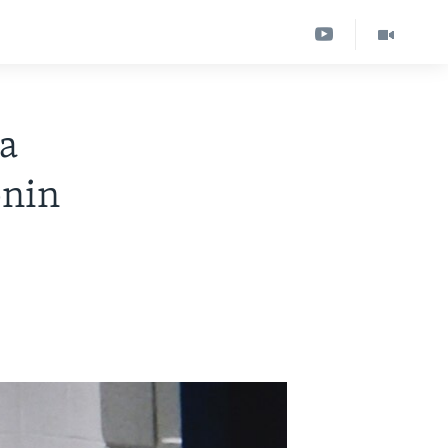
da
ənin