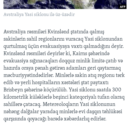
Avstraliya Yasi siklonu ilə üz-üzədir
BIZI IZLƏYIN
Avstraliya rəsmiləri Kvinslənd ştatında qalmış
sakinlərin sahil regionlarını vuracaq Yasi siklonundan
Dillər
qurtulmaq üçün evakuasiyaya vaxtı qalmadığını deyir.
Kvinslənd rəsmiləri deyirlər ki, Kairns şəhərində
evakuasiya sığınacaqları doqquz minlik limitə çatıb və
hazırda oraya pənah gətirən adamları geri qaytarmaq
məcburiyyətindədirlər. Minlərlə sakin atıq regionu tərk
edib və yerli hospitalların xəstələri ştat paytaxtı
Brisbeyn şəhərinə köçürülüb. Yasi siklonu saatda 300
kilometrlik küləklərlə beşinci kateqoriyalı tufan olaraq
sahillərə çatacaq. Metereoloqların Yasi siklonunun
nəhəng dalğalar yaradaq minlərlə evi daşqın təhlükəsi
qarşısında qoyacağı barədə xəbərdarlıq edirlər.