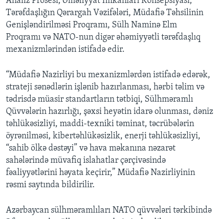
Analiz Prosesi, Əməliyyat İmkanları Konsepsiyası,
Tərəfdaşlığın Qərargah Vəzifələri, Müdafiə Təhsilinin
Genişləndirilməsi Proqramı, Sülh Naminə Elm
Proqramı və NATO-nun digər əhəmiyyətli tərəfdaşlıq
mexanizmlərindən istifadə edir.
“Müdafiə Nazirliyi bu mexanizmlərdən istifadə edərək,
strateji sənədlərin işlənib hazırlanması, hərbi təlim və
tədrisdə müasir standartların tətbiqi, Sülhməramlı
Qüvvələrin hazırlığı, şəxsi heyətin idarə olunması, dəniz
təhlükəsizliyi, maddi-texniki təminat, təcrübələrin
öyrənilməsi, kibertəhlükəsizlik, enerji təhlükəsizliyi,
“sahib ölkə dəstəyi” və hava məkanına nəzarət
sahələrində müvafiq islahatlar çərçivəsində
fəaliyyətlərini həyata keçirir,” Müdafiə Nazirliyinin
rəsmi saytında bildirilir.
Azərbaycan sülhməramlıları NATO qüvvələri tərkibində