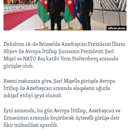
BIZI IZLƏYIN
Dillər
Dekabrın 14-də Brüsseldə Azərbaycan Prezidenti İlham
Əliyev ilə Avropa İttifaqı Şurasının Prezidenti Şarl
Mişel və NATO Baş katibi Yens Stoltenberq arasında
görüşlər olub.
Rəsmi məlumata görə, Şarl Mişellə görüşdə Avropa
İttifaqı ilə Azərbaycan arasında əlaqələrin uğurla
inkişaf etdiyi qeyd olunub.
Eyni zamanda, bu gün Avropa İttifaqı, Azərbaycan və
Ermənistan arasında keçiriləcək üçtərəfli görüşə dair
fikir mübadiləsi aparılıb.