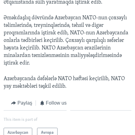
Əfqanıstanda sülh yaratmaqda iştirak edib.
Əməkdaşlıq dövründə Azərbaycan NATO-nun çoxsaylı
təlimlərində, treyninqlərində, təhsil və digər
proqramlarında iştirak edib, NATO-nun Azərbaycanda
onlarla tədbirləri keçirilib. Çoxsaylı qarşılıqlı səfərlər
həyata keçirilib. NATO Azərbaycan ərazilərinin
minalardan təmizlənməsinin maliyyələşdirlməsində
iştirak edir.
Azərbaycanda dəfələrlə NATO həftəsi keçirilib, NATO
yay məktəbləri təşkil edilib.
Paylaş
Follow us
This item is part of
Azərbaycan
Avropa