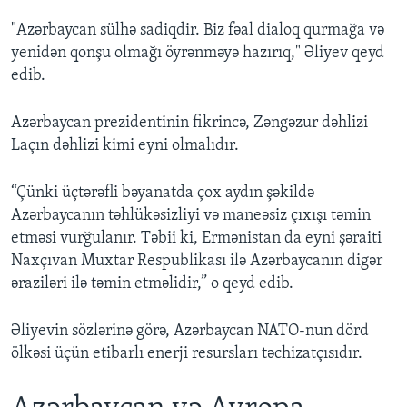
"Azərbaycan sülhə sadiqdir. Biz fəal dialoq qurmağa və
yenidən qonşu olmağı öyrənməyə hazırıq," Əliyev qeyd
edib.
Azərbaycan prezidentinin fikrincə, Zəngəzur dəhlizi
Laçın dəhlizi kimi eyni olmalıdır.
“Çünki üçtərəfli bəyanatda çox aydın şəkildə
Azərbaycanın təhlükəsizliyi və maneəsiz çıxışı təmin
etməsi vurğulanır. Təbii ki, Ermənistan da eyni şəraiti
Naxçıvan Muxtar Respublikası ilə Azərbaycanın digər
əraziləri ilə təmin etməlidir,” o qeyd edib.
Əliyevin sözlərinə görə, Azərbaycan NATO-nun dörd
ölkəsi üçün etibarlı enerji resursları təchizatçısıdır.