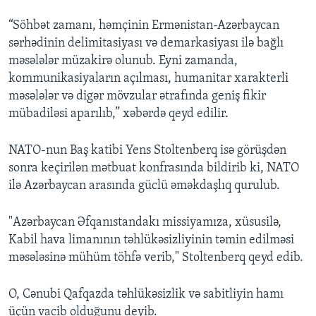
“Söhbət zamanı, həmçinin Ermənistan-Azərbaycan
sərhədinin delimitasiyası və demarkasiyası ilə bağlı
məsələlər müzakirə olunub. Eyni zamanda,
kommunikasiyaların açılması, humanitar xarakterli
məsələlər və digər mövzular ətrafında geniş fikir
mübadiləsi aparılıb,” xəbərdə qeyd edilir.
NATO-nun Baş katibi Yens Stoltenberq isə görüşdən
sonra keçirilən mətbuat konfrasında bildirib ki, NATO
ilə Azərbaycan arasında güclü əməkdaşlıq qurulub.
"Azərbaycan Əfqanıstandakı missiyamıza, xüsusilə,
Kabil hava limanının təhlükəsizliyinin təmin edilməsi
məsələsinə mühüm töhfə verib," Stoltenberq qeyd edib.
O, Cənubi Qafqazda təhlükəsizlik və sabitliyin hamı
üçün vacib olduğunu deyib.