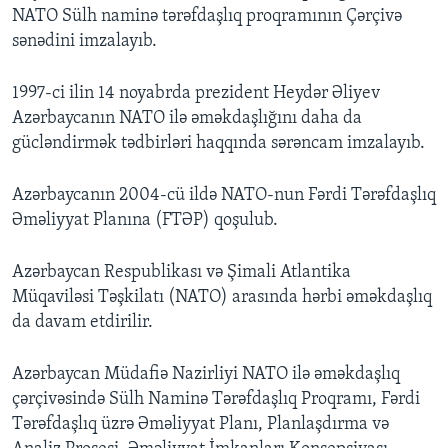
NATO Sülh naminə tərəfdaşlıq proqramının Çərçivə
sənədini imzalayıb.
1997-ci ilin 14 noyabrda prezident Heydər Əliyev
Azərbaycanın NATO ilə əməkdaşlığını daha da
gücləndirmək tədbirləri haqqında sərəncam imzalayıb.
Azərbaycanın 2004-cü ildə NATO-nun Fərdi Tərəfdaşlıq
Əməliyyat Planına (FTƏP) qoşulub.
Azərbaycan Respublikası və Şimali Atlantika
Müqaviləsi Təşkilatı (NATO) arasında hərbi əməkdaşlıq
da davam etdirilir.
Azərbaycan Müdafiə Nazirliyi NATO ilə əməkdaşlıq
çərçivəsində Sülh Naminə Tərəfdaşlıq Proqramı, Fərdi
Tərəfdaşlıq üzrə Əməliyyat Planı, Planlaşdırma və