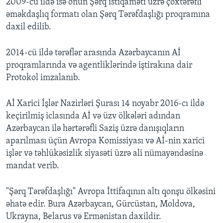
2009-cu ildə isə onun Şərq istiqaməti üzrə çoxtərəfli
əməkdaşlıq formatı olan Şərq Tərəfdaşlığı proqramına
daxil edilib.
2014-cü ildə tərəflər arasında Azərbaycanın Aİ
proqramlarında və agentliklərində iştirakına dair
Protokol imzalanıb.
Aİ Xarici İşlər Nazirləri Şurası 14 noyabr 2016-cı ildə
keçirilmiş iclasında Aİ və üzv ölkələri adından
Azərbaycan ilə hərtərəfli Saziş üzrə danışıqların
aparılması üçün Avropa Komissiyası və Aİ-nin xarici
işlər və təhlükəsizlik siyasəti üzrə ali nümayəndəsinə
mandat verib.
"Şərq Tərəfdaşlığı" Avropa İttifaqının altı qonşu ölkəsini
əhatə edir. Bura Azərbaycan, Gürcüstan, Moldova,
Ukrayna, Belarus və Ermənistan daxildir.