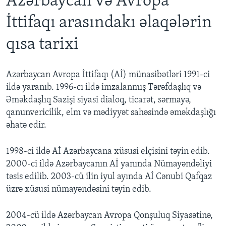
Azərbaycan və Avropa
İttifaqı arasındakı əlaqələrin
qısa tarixi
Azərbaycan Avropa İttifaqı (Aİ) münasibətləri 1991-ci
ildə yaranıb. 1996-cı ildə imzalanmış Tərəfdaşlıq və
Əməkdaşlıq Sazişi siyasi dialoq, ticarət, sərmayə,
qanunvericilik, elm və mədiyyət sahəsində əməkdaşlığı
əhatə edir.
1998-ci ildə Aİ Azərbaycana xüsusi elçisini təyin edib.
2000-ci ildə Azərbaycanın Aİ yanında Nümayəndəliyi
təsis edilib. 2003-cü ilin iyul ayında Aİ Cənubi Qafqaz
üzrə xüsusi nümayəndəsini təyin edib.
2004-cü ildə Azərbaycan Avropa Qonşuluq Siyasətinə,