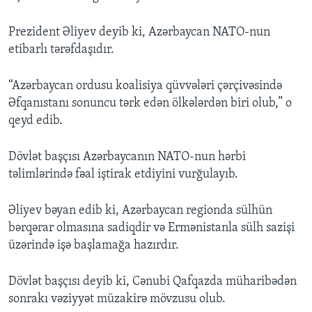
Prezident Əliyev deyib ki, Azərbaycan NATO-nun
etibarlı tərəfdaşıdır.
“Azərbaycan ordusu koalisiya qüvvələri çərçivəsində
Əfqanıstanı sonuncu tərk edən ölkələrdən biri olub,” o
qeyd edib.
Dövlət başçısı Azərbaycanın NATO-nun hərbi
təlimlərində fəal iştirak etdiyini vurğulayıb.
Əliyev bəyan edib ki, Azərbaycan regionda sülhün
bərqərar olmasına sadiqdir və Ermənistanla sülh sazişi
üzərində işə başlamağa hazırdır.
Dövlət başçısı deyib ki, Cənubi Qafqazda müharibədən
sonrakı vəziyyət müzakirə mövzusu olub.