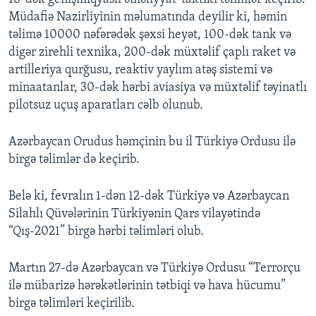
Müdafiə Nazirliyinin məlumatında deyilir ki, həmin
təlimə 10000 nəfərədək şəxsi heyət, 100-dək tank və
digər zirehli texnika, 200-dək müxtəlif çaplı raket və
artilleriya qurğusu, reaktiv yaylım atəş sistemi və
minaatanlar, 30-dək hərbi aviasiya və müxtəlif təyinatlı
pilotsuz uçuş aparatları cəlb olunub.
Azərbaycan Orudus həmçinin bu il Türkiyə Ordusu ilə
birgə təlimlər də keçirib.
Belə ki, fevralın 1-dən 12-dək Türkiyə və Azərbaycan
Silahlı Qüvələrinin Türkiyənin Qars vilayətində
“Qış-2021” birgə hərbi təlimləri olub.
Martın 27-də Azərbaycan və Türkiyə Ordusu “Terrorçu
ilə mübarizə hərəkətlərinin tətbiqi və hava hücumu”
birgə təlimləri keçirilib.