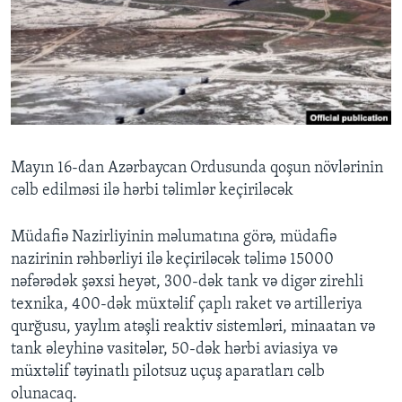
BIZI IZLƏYIN
Dillər
Mayın 16-dan Azərbaycan Ordusunda qoşun növlərinin
cəlb edilməsi ilə hərbi təlimlər keçiriləcək
Müdafiə Nazirliyinin məlumatına görə, müdafiə
nazirinin rəhbərliyi ilə keçiriləcək təlimə 15000
nəfərədək şəxsi heyət, 300-dək tank və digər zirehli
texnika, 400-dək müxtəlif çaplı raket və artilleriya
qurğusu, yaylım atəşli reaktiv sistemləri, minaatan və
tank əleyhinə vasitələr, 50-dək hərbi aviasiya və
müxtəlif təyinatlı pilotsuz uçuş aparatları cəlb
olunacaq.