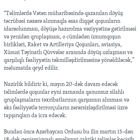
“Təlimlərdə Vətən müharibəsində qazanılan döyüş
təcrübəsi nəzərə alınmaqla əsas diqqət qoşunların
idarəolunması, döyüşə hazırolma vəziyyətinə gətirilməsi
və yenidən qruplaşması, o cümlədən ümumqoşun
birlikləri, Raket və Artilleriya Qoşunları, aviasiya,
Xüsusi Təyinatlı Qüvvələr arasında döyüş uzlaşması və
qarşılıqlı fəaliyyətin təkmilləşdirilməsinə yönəldiləcək,”
məlumatda qeyd edilir.
Nazirlik bildirir ki, mayın 20-dək davam edəcək
təlimlərdə qoşunlar eyni zamanda qanunsuz silahlı
qruplaşmaların təxribatlarının qarşısının alınması və
əks fəaliyyətlə terrorçuların zərərsizləşdirilməsi üzrə
tapşırıqları da icra edəcək.
Bundan öncə Azərbaycan Ordusu bu ilin martın 15-dən
18-dək genişmiqyaslı əməliyyat-taktiki təlimlər keçirib.