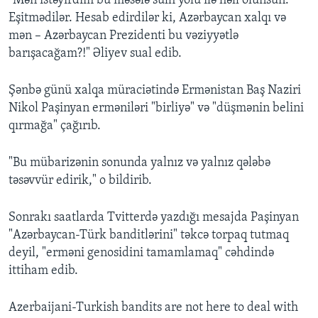
"Mən istəyirdim bu məsələ sülh yolu ilə həll olunsun.
Eşitmədilər. Hesab edirdilər ki, Azərbaycan xalqı və
mən – Azərbaycan Prezidenti bu vəziyyətlə
barışacağam?!" Əliyev sual edib.
Şənbə günü xalqa müraciətində Ermənistan Baş Naziri
Nikol Paşinyan erməniləri "birliyə" və "düşmənin belini
qırmağa" çağırıb.
"Bu mübarizənin sonunda yalnız və yalnız qələbə
təsəvvür edirik," o bildirib.
Sonrakı saatlarda Tvitterdə yazdığı mesajda Paşinyan
"Azərbaycan-Türk banditlərini" təkcə torpaq tutmaq
deyil, "erməni genosidini tamamlamaq" cəhdində
ittiham edib.
Azerbaijani-Turkish bandits are not here to deal with