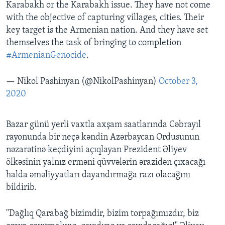
Karabakh or the Karabakh issue. They have not come
with the objective of capturing villages, cities. Their
key target is the Armenian nation. And they have set
themselves the task of bringing to completion
#ArmenianGenocide
.
— Nikol Pashinyan (@NikolPashinyan)
October 3,
2020
Bazar günü yerli vaxtla axşam saatlarında Cəbrayıl
rayonunda bir neçə kəndin Azərbaycan Ordusunun
nəzarətinə keçdiyini açıqlayan Prezident Əliyev
ölkəsinin yalnız erməni qüvvələrin ərazidən çıxacağı
halda əməliyyatları dayandırmağa razı olacağını
bildirib.
"Dağlıq Qarabağ bizimdir, bizim torpağımızdır, biz