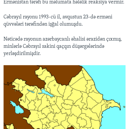
Ermənistan tərəfi bu məlumata hələlik reaksiya vermir.
Cəbrayıl rayonu 1993-cü il, avqustun 23-də erməni
qüvvələri tərəfindən işğal olumuşdu.
Nəticədə rayonun azərbaycanlı əhalisi ərazidən çıxmış,
minlərlə Cəbrayıl sakini qaçqın düşərgələrində
yerləşdirilmişdir.