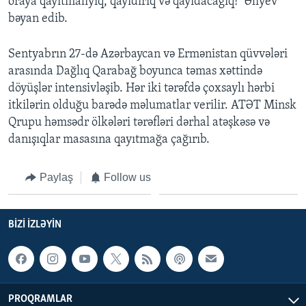
oraya qayıtmalıyıq, qayıdırıq və qayıdacağıq!" Əliyev
bəyan edib.
Sentyabrın 27-də Azərbaycan və Ermənistan qüvvələri
arasında Dağlıq Qarabağ boyunca təmas xəttində
döyüşlər intensivləşib. Hər iki tərəfdə çoxsaylı hərbi
itkilərin olduğu barədə məlumatlar verilir. ATƏT Minsk
Qrupu həmsədr ölkələri tərəfləri dərhal atəşkəsə və
danışıqlar masasına qayıtmağa çağırıb.
Paylaş
Follow us
BIZI IZLƏYIN
PROQRAMLAR