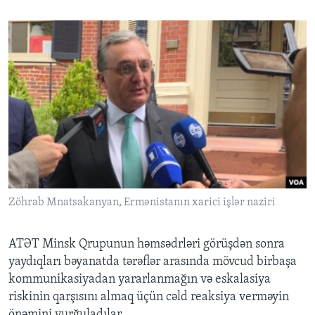
Zöhrab Mnatsakanyan, Ermənistanın xarici işlər naziri
ATƏT Minsk Qrupunun həmsədrləri görüşdən sonra
yaydıqları bəyanatda tərəflər arasında mövcud birbaşa
kommunikasiyadan yararlanmağın və eskalasiya
riskinin qarşısını almaq üçün cəld reaksiya verməyin
önəmini vurğuladılar.