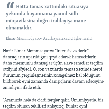
Hətta təmas xəttindəki situasiya
yekunda bəyannamə yaxud sülh
müqaviləsinə doğru irəliləyişə mane
olmamaldır.
Elmar Məmmədyarov, Azərbaycan xarici işlər naziri
Nazir Elmar Məmmədyarov “intensiv və dərin”
danışıqların aparıldığını qeyd edərək həmsədrlərin
daha məzmunlu danışıqlar üçün əlavə sənədlər təqdim
etdiyini söylədi. O, son vaxtlarda təmas xəttində hərbi
durumun gərginləşməsinin xoşagəlməz hal olduğunu
bildirərək eyni zamanda danışıqların davam edəcəyinə
əminliyini ifadə etdi.
“Aramızda hələ də ciddi fərqlər qalır. Ümumiyyətlə, biz
təqdim olunan təklifləri anlayırıq. Bunlar eyni