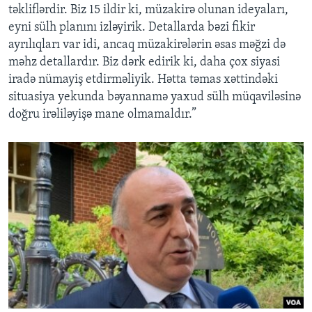
təkliflərdir. Biz 15 ildir ki, müzakirə olunan ideyaları,
eyni sülh planını izləyirik. Detallarda bəzi fikir
ayrılıqları var idi, ancaq müzakirələrin əsas məğzi də
məhz detallardır. Biz dərk edirik ki, daha çox siyasi
iradə nümayiş etdirməliyik. Hətta təmas xəttindəki
situasiya yekunda bəyannamə yaxud sülh müqaviləsinə
doğru irəliləyişə mane olmamaldır.”