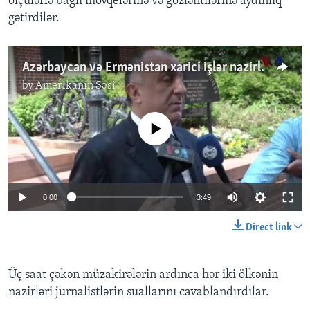
ölçülərlə bağlı mövqelərinə və gözləntilərinə aydınlıq
gətirdilər.
Azərbaycan və Ermənistan xarici işlər nazirləri Vaşinqtonda görüşdülər
by
Amerikanın Səsi
No media source currently available
0:00
3:49
Direct link
Üç saat çəkən müzakirələrin ardınca hər iki ölkənin
nazirləri jurnalistlərin suallarını cavablandırdılar.