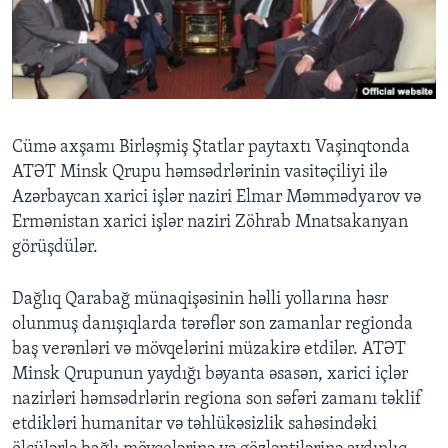
BIZI IZLƏYIN
Dillər
Cümə axşamı Birləşmiş Ştatlar paytaxtı Vaşinqtonda
ATƏT Minsk Qrupu həmsədrlərinin vasitəçiliyi ilə
Azərbaycan xarici işlər naziri Elmar Məmmədyarov və
Ermənistan xarici işlər naziri Zöhrab Mnatsakanyan
görüşdülər.
Dağlıq Qarabağ münaqişəsinin həlli yollarına həsr
olunmuş danışıqlarda tərəflər son zamanlar regionda
baş verənləri və mövqelərini müzakirə etdilər. ATƏT
Minsk Qrupunun yaydığı bəyanta əsasən, xarici içlər
nazirləri həmsədrlərin regiona son səfəri zamanı təklif
etdikləri humanitar və təhlükəsizlik sahəsindəki