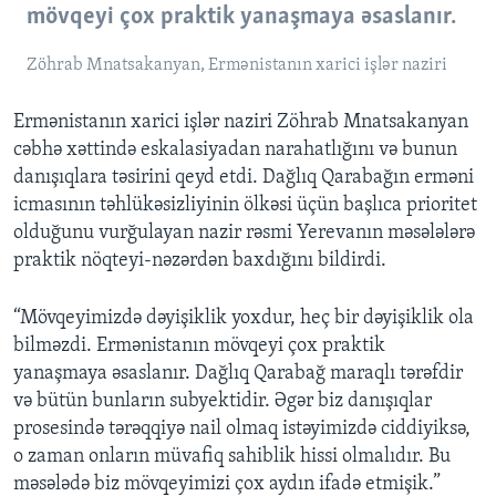
mövqeyi çox praktik yanaşmaya əsaslanır.
Zöhrab Mnatsakanyan, Ermənistanın xarici işlər naziri
Ermənistanın xarici işlər naziri Zöhrab Mnatsakanyan
cəbhə xəttində eskalasiyadan narahatlığını və bunun
danışıqlara təsirini qeyd etdi. Dağlıq Qarabağın erməni
icmasının təhlükəsizliyinin ölkəsi üçün başlıca prioritet
olduğunu vurğulayan nazir rəsmi Yerevanın məsələlərə
praktik nöqteyi-nəzərdən baxdığını bildirdi.
“Mövqeyimizdə dəyişiklik yoxdur, heç bir dəyişiklik ola
bilməzdi. Ermənistanın mövqeyi çox praktik
yanaşmaya əsaslanır. Dağlıq Qarabağ maraqlı tərəfdir
və bütün bunların subyektidir. Əgər biz danışıqlar
prosesində tərəqqiyə nail olmaq istəyimizdə ciddiyiksə,
o zaman onların müvafiq sahiblik hissi olmalıdır. Bu
məsələdə biz mövqeyimizi çox aydın ifadə etmişik.”