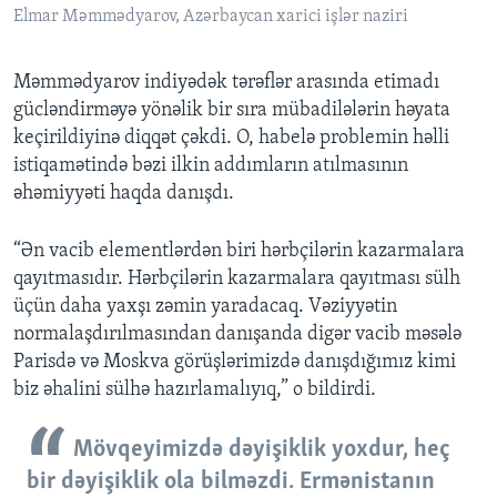
Elmar Məmmədyarov, Azərbaycan xarici işlər naziri
Məmmədyarov indiyədək tərəflər arasında etimadı
gücləndirməyə yönəlik bir sıra mübadilələrin həyata
keçirildiyinə diqqət çəkdi. O, habelə problemin həlli
istiqamətində bəzi ilkin addımların atılmasının
əhəmiyyəti haqda danışdı.
“Ən vacib elementlərdən biri hərbçilərin kazarmalara
qayıtmasıdır. Hərbçilərin kazarmalara qayıtması sülh
üçün daha yaxşı zəmin yaradacaq. Vəziyyətin
normalaşdırılmasından danışanda digər vacib məsələ
Parisdə və Moskva görüşlərimizdə danışdığımız kimi
biz əhalini sülhə hazırlamalıyıq,” o bildirdi.
Mövqeyimizdə dəyişiklik yoxdur, heç
bir dəyişiklik ola bilməzdi. Ermənistanın